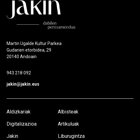
Martin Ugalde Kultur Parkea
Gudarien etorbidea, 29
20140 Andoain
943 218 092
jakin@jakin.eus
Aldizkariak
Albisteak
Digitalizazioa
Artikuluak
Jakin
Liburugintza