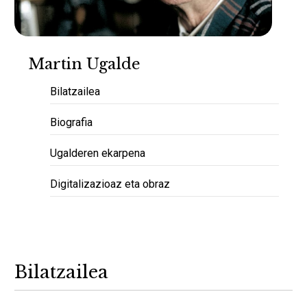
Martin Ugalde
Bilatzailea
Biografia
Ugalderen ekarpena
Digitalizazioaz eta obraz
Bilatzailea