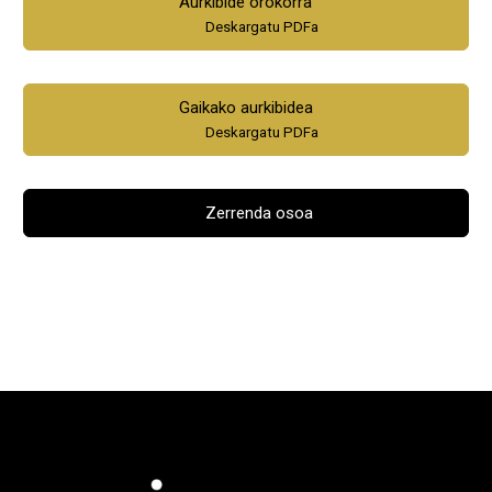
Aurkibide orokorra
Deskargatu PDFa
Gaikako aurkibidea
Deskargatu PDFa
Zerrenda osoa