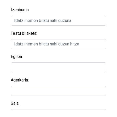
Izenburua:
Testu bilaketa:
Egilea:
Agerkaria:
Gaia: