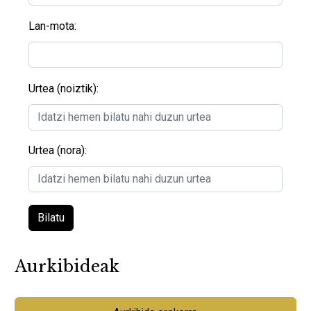
Lan-mota:
Urtea (noiztik):
Urtea (nora):
Bilatu
Aurkibideak