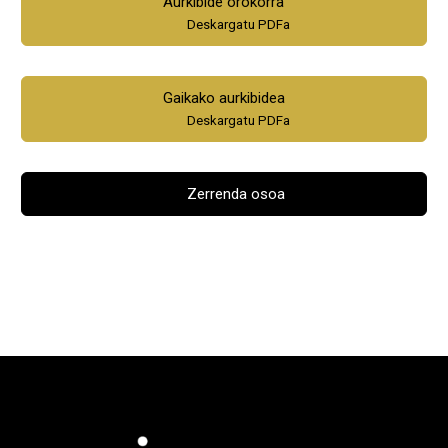
Aurkibide orokorra
Deskargatu PDFa
Gaikako aurkibidea
Deskargatu PDFa
Zerrenda osoa