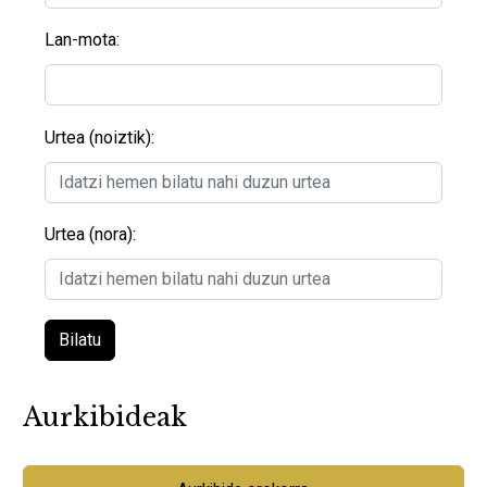
Lan-mota:
Urtea (noiztik):
Urtea (nora):
Bilatu
Aurkibideak