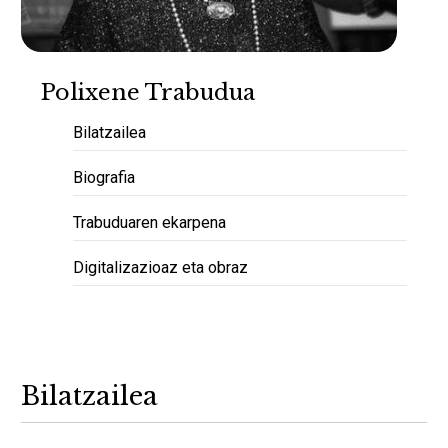
Polixene Trabudua
Bilatzailea
Biografia
Trabuduaren ekarpena
Digitalizazioaz eta obraz
Bilatzailea