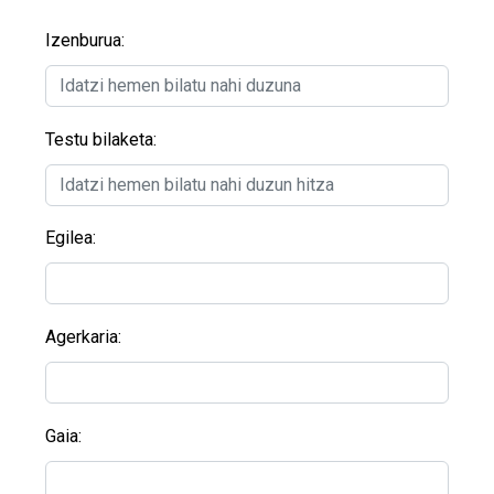
Izenburua:
Testu bilaketa:
Egilea:
Agerkaria:
Gaia: