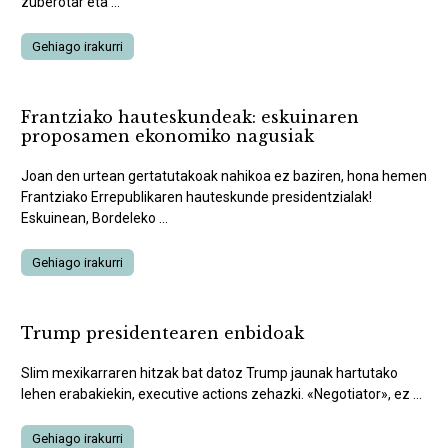
zuberotar eta ...
Gehiago irakurri
Frantziako hauteskundeak: eskuinaren
proposamen ekonomiko nagusiak
Joan den urtean gertatutakoak nahikoa ez baziren, hona hemen
Frantziako Errepublikaren hauteskunde presidentzialak!
Eskuinean, Bordeleko ...
Gehiago irakurri
Trump presidentearen enbidoak
Slim mexikarraren hitzak bat datoz Trump jaunak hartutako
lehen erabakiekin, executive actions zehazki. «Negotiator», ez ...
Gehiago irakurri