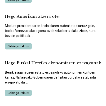
Hego Amerikan atzera ote?
Maduro presidentearen krisialdiaren kudeaketa txarraz gain,
badira Venezuelako egoera azaltzeko bertzelako zioak, hura
bezain politikoak. ...
Gehiago irakurri
Hego Euskal Herriko ekonomiaren ezezagunak
Berriki iragarri diren estatu espainoleko autonomien kontuen
kariaz, Nafarroako Gobernuaren defizitari buruzko eztabaida
errepikatu da. ...
Gehiago irakurri