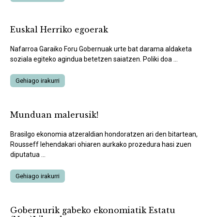
Euskal Herriko egoerak
Nafarroa Garaiko Foru Gobernuak urte bat darama aldaketa
soziala egiteko agindua betetzen saiatzen. Poliki doa ...
Gehiago irakurri
Munduan malerusik!
Brasilgo ekonomia atzeraldian hondoratzen ari den bitartean,
Rousseff lehendakari ohiaren aurkako prozedura hasi zuen
diputatua ...
Gehiago irakurri
Gobernurik gabeko ekonomiatik Estatu