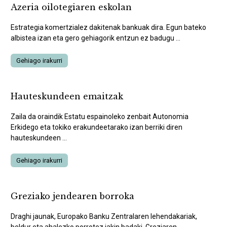
Azeria oilotegiaren eskolan
Estrategia komertzialez dakitenak bankuak dira. Egun bateko
albistea izan eta gero gehiagorik entzun ez badugu ...
Gehiago irakurri
Hauteskundeen emaitzak
Zaila da oraindik Estatu espainoleko zenbait Autonomia
Erkidego eta tokiko erakundeetarako izan berriki diren
hauteskundeen ...
Gehiago irakurri
Greziako jendearen borroka
Draghi jaunak, Europako Banku Zentralaren lehendakariak,