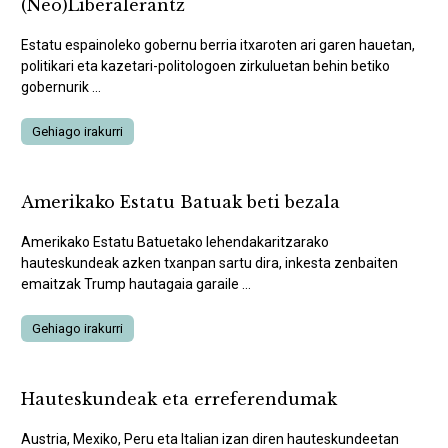
(Neo)Liberalerantz
Estatu espainoleko gobernu berria itxaroten ari garen hauetan,
politikari eta kazetari-politologoen zirkuluetan behin betiko
gobernurik ...
Gehiago irakurri
Amerikako Estatu Batuak beti bezala
Amerikako Estatu Batuetako lehendakaritzarako
hauteskundeak azken txanpan sartu dira, inkesta zenbaiten
emaitzak Trump hautagaia garaile ...
Gehiago irakurri
Hauteskundeak eta erreferendumak
Austria, Mexiko, Peru eta Italian izan diren hauteskundeetan