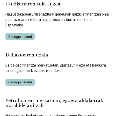
Ustelkeriaren soka luzea
Hau ustekabea! Erdi ahazturik geneukan gaizkile finantzari ohia,
pelotazo-aren kultura hispanikoaren ikurra izan zena,
Espainiako ...
Gehiago irakurri
Deflazioaren itzala
Ez da giro finantza merkatuetan. Ziurtasunik eza eta beldurra
dira nagusi. Inork ez daki munduko ...
Gehiago irakurri
Petrolioaren merkatuan, egoera aldakorrak
norabide anitzak
Nazioarteko boikota amaitu ondoren, Irango Errepublika