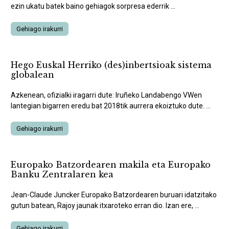
ezin ukatu batek baino gehiagok sorpresa ederrik ...
Gehiago irakurri
Hego Euskal Herriko (des)inbertsioak sistema
globalean
Azkenean, ofizialki iragarri dute: Iruñeko Landabengo VWen
lantegian bigarren eredu bat 2018tik aurrera ekoiztuko dute. ...
Gehiago irakurri
Europako Batzordearen makila eta Europako
Banku Zentralaren kea
Jean-Claude Juncker Europako Batzordearen buruari idatzitako
gutun batean, Rajoy jaunak itxaroteko erran dio. Izan ere, ...
Gehiago irakurri