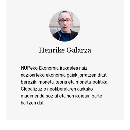
Henrike Galarza
NUPeko Ekonomia irakaslea naiz,
nazioarteko ekonomia gaiak jorratzen ditut,
bereziki moneta-teoria eta moneta-politika.
Globalizazio neoliberalaren aurkako
mugimendu sozial eta herrikoietan parte
hartzen dut.