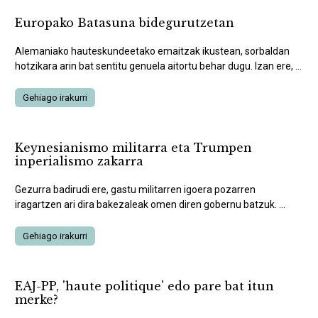
Europako Batasuna bidegurutzetan
Alemaniako hauteskundeetako emaitzak ikustean, sorbaldan
hotzikara arin bat sentitu genuela aitortu behar dugu. Izan ere, ...
Gehiago irakurri
Keynesianismo militarra eta Trumpen
inperialismo zakarra
Gezurra badirudi ere, gastu militarren igoera pozarren
iragartzen ari dira bakezaleak omen diren gobernu batzuk. ...
Gehiago irakurri
EAJ-PP, 'haute politique' edo pare bat itun
merke?