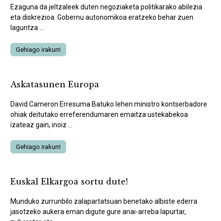
Ezaguna da jeltzaleek duten negoziaketa politikarako abilezia
eta diskrezioa. Gobernu autonomikoa eratzeko behar zuen
laguntza ...
Gehiago irakurri
Askatasunen Europa
David Cameron Erresuma Batuko lehen ministro kontserbadore
ohiak deitutako erreferendumaren emaitza ustekabekoa
izateaz gain, inoiz ...
Gehiago irakurri
Euskal Elkargoa sortu dute!
Munduko zurrunbilo zalapartatsuan benetako albiste ederra
jasotzeko aukera eman digute gure anai-arreba lapurtar,