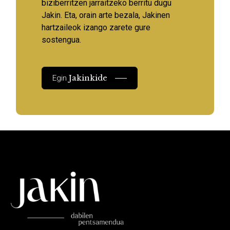
biziberritzen jarraitzeko berritu dugu
Jakin. Eta, orain arte bezala, Jakinen
hartzaileok izango zarete gure
sostengua.
Jakinkide
Egin