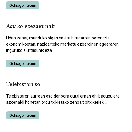
Gehiago irakurri
Asiako ezezagunak
Udan zehar, munduko bigarren eta hirugarren potentzia
ekonomikoetan, nazioarteko merkatu ezberdinen egoeraren
inguruko ziurtasunik eza ...
Gehiago irakurri
Telebistari so
Telebistaren aurrean oso denbora gutxi eman ohi badugu ere,
azkenaldi honetan ordu txikietako zenbait bitxikeriek ...
Gehiago irakurri