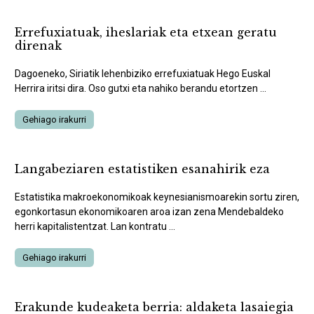
Errefuxiatuak, iheslariak eta etxean geratu
direnak
Dagoeneko, Siriatik lehenbiziko errefuxiatuak Hego Euskal
Herrira iritsi dira. Oso gutxi eta nahiko berandu etortzen ...
Gehiago irakurri
Langabeziaren estatistiken esanahirik eza
Estatistika makroekonomikoak keynesianismoarekin sortu ziren,
egonkortasun ekonomikoaren aroa izan zena Mendebaldeko
herri kapitalistentzat. Lan kontratu ...
Gehiago irakurri
Erakunde kudeaketa berria: aldaketa lasaiegia