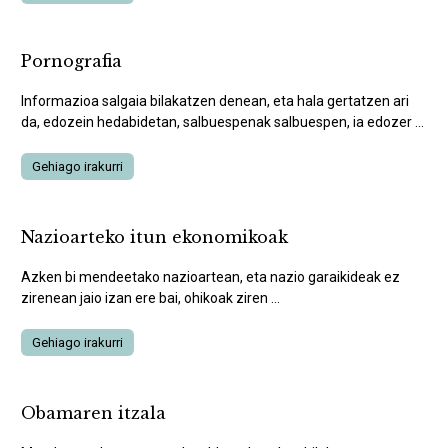
Pornografia
Informazioa salgaia bilakatzen denean, eta hala gertatzen ari
da, edozein hedabidetan, salbuespenak salbuespen, ia edozer ...
Gehiago irakurri
Nazioarteko itun ekonomikoak
Azken bi mendeetako nazioartean, eta nazio garaikideak ez
zirenean jaio izan ere bai, ohikoak ziren ...
Gehiago irakurri
Obamaren itzala