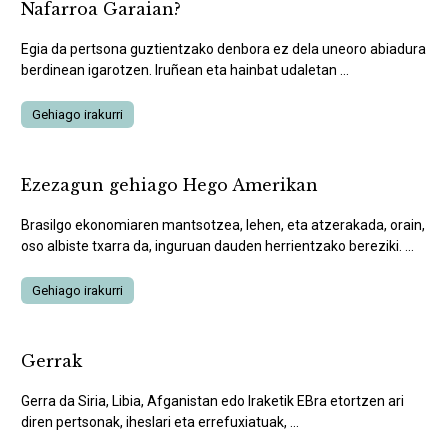
Nafarroa Garaian?
Egia da pertsona guztientzako denbora ez dela uneoro abiadura
berdinean igarotzen. Iruñean eta hainbat udaletan ...
Gehiago irakurri
Ezezagun gehiago Hego Amerikan
Brasilgo ekonomiaren mantsotzea, lehen, eta atzerakada, orain,
oso albiste txarra da, inguruan dauden herrientzako bereziki. ...
Gehiago irakurri
Gerrak
Gerra da Siria, Libia, Afganistan edo Iraketik EBra etortzen ari
diren pertsonak, iheslari eta errefuxiatuak, ...