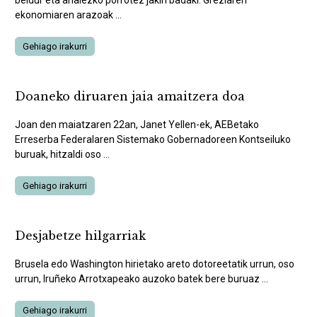
beldur eta ahalezko porrotez jakin badaki. Greziaren
ekonomiaren arazoak ...
Gehiago irakurri
Doaneko diruaren jaia amaitzera doa
Joan den maiatzaren 22an, Janet Yellen-ek, AEBetako
Erreserba Federalaren Sistemako Gobernadoreen Kontseiluko
buruak, hitzaldi oso ...
Gehiago irakurri
Desjabetze hilgarriak
Brusela edo Washington hirietako areto dotoreetatik urrun, oso
urrun, Iruñeko Arrotxapeako auzoko batek bere buruaz ...
Gehiago irakurri