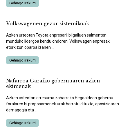
Gehiago irakurri
Volkswagenen gezur sistemikoak
Azken urteotan Toyota enpresari ibilgailuen salmenten
munduko lidergoa kendu ondoren, Volkswagen enpresak
etorkizun oparoa izanen ...
Gehiago irakurri
Nafarroa Garaiko gobernuaren azken
ekimenak
Azken asteotan erresuma zaharreko Hegoaldean gobernu
foralaren bi proposamenek urak harrotu dituzte, oposizioaren
demagogia eta ...
Gehiago irakurri