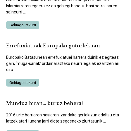
Islamiarraren egoera ez da gehiegi hobetu. Hasi petrolioaren
salneurri ...
Gehiago irakurri
Errefuxiatuak Europako gotorlekuan
Europako Batasunean errefuxiatuei harrera duinik ez egiteaz
gain, ‘muga-sariak’ ordainarazteko neurri legalak ezartzen ari
dira. ...
Gehiago irakurri
Mundua biran... buruz behera!
2016 urte berriaren hasieran izandako gertakizun odoltsu eta
latzek atari ilunena jarri diote zegoeneko ziurtasunik ...