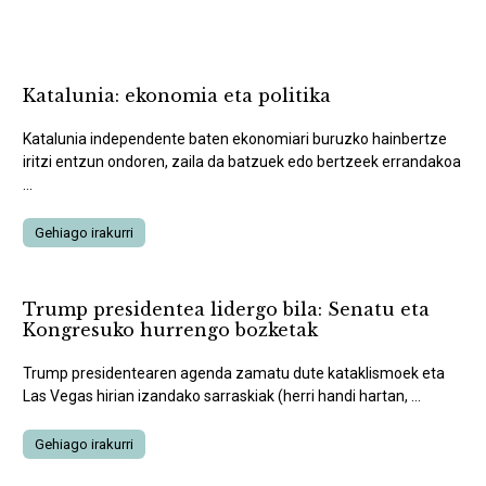
Katalunia: ekonomia eta politika
Katalunia independente baten ekonomiari buruzko hainbertze
iritzi entzun ondoren, zaila da batzuek edo bertzeek errandakoa
...
Gehiago irakurri
Trump presidentea lidergo bila: Senatu eta
Kongresuko hurrengo bozketak
Trump presidentearen agenda zamatu dute kataklismoek eta
Las Vegas hirian izandako sarraskiak (herri handi hartan, ...
Gehiago irakurri