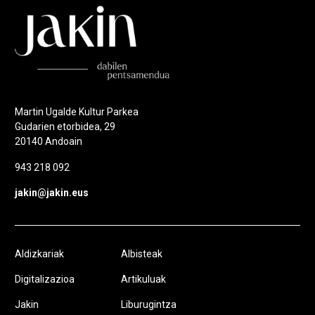
Martin Ugalde Kultur Parkea
Gudarien etorbidea, 29
20140 Andoain
943 218 092
jakin@jakin.eus
Aldizkariak
Albisteak
Digitalizazioa
Artikuluak
Jakin
Liburugintza