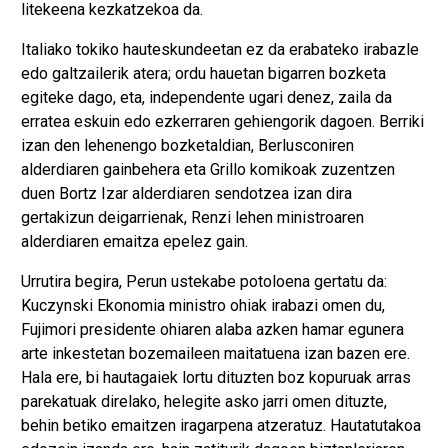
litekeena kezkatzekoa da.
Italiako tokiko hauteskundeetan ez da erabateko irabazle
edo galtzailerik atera; ordu hauetan bigarren bozketa
egiteke dago, eta, independente ugari denez, zaila da
erratea eskuin edo ezkerraren gehiengorik dagoen. Berriki
izan den lehenengo bozketaldian, Berlusconiren
alderdiaren gainbehera eta Grillo komikoak zuzentzen
duen Bortz Izar alderdiaren sendotzea izan dira
gertakizun deigarrienak, Renzi lehen ministroaren
alderdiaren emaitza epelez gain.
Urrutira begira, Perun ustekabe potoloena gertatu da:
Kuczynski Ekonomia ministro ohiak irabazi omen du,
Fujimori presidente ohiaren alaba azken hamar egunera
arte inkestetan bozemaileen maitatuena izan bazen ere.
Hala ere, bi hautagaiek lortu dituzten boz kopuruak arras
parekatuak direlako, helegite asko jarri omen dituzte,
behin betiko emaitzen iragarpena atzeratuz. Hautatutakoa