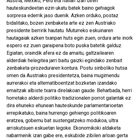
Austria, Mexiko, Peru eta Italian izan diren
hauteskundeetan ezin ukatu batek baino gehiagok
sorpresa ederrik jaso duenik. Azken orduko, postaz
bidalitako, bozen zenbaketa arte ez zen Austriako
presidente berririk hautatu. Muturreko eskuinaren
hautagaiak azken txanpan huts egin zuen, ordura arte inork
espero ez zuen garaipena boto puska batetik galduz.
Egiatan, oraindik afera ez da amaitu, galtzailearen
alderdiak helegitea jarri baitu gaizki egindako zenbait
zenbaketa-prozeduraren kontura. Postu sinboliko hutsa
omen da Austriako presidentetza, baina mugimendu
aurrerakoi eta alternatiboentzat bozketan izandako
emaitzak albiste txarra direlakoan gaude. Beharbada, herri
horretako alderdi politiko tradizionalen porrot galantak ez
dira ehuneko ehunean hauteskunde parlamentarioetan
errepikatuko, baina hurrengo gehiengo politikoaren
eratzea, gobernu bat sustengatzeko modukoa, ultra
arriskutsuen eskuetan legoke. Ekonomikoki aldaketa
nabarmenik izan gabe ere, eskubide zibilen arloan gerta