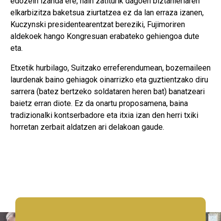
edozein izanda ere, hain zatiturik dagoen biztanleriaren
elkarbizitza baketsua ziurtatzea ez da lan erraza izanen,
Kuczynski presidentearentzat bereziki, Fujimoriren
aldekoek hango Kongresuan erabateko gehiengoa dute
eta.
Etxetik hurbilago, Suitzako erreferendumean, bozemaileen
laurdenak baino gehiagok oinarrizko eta guztientzako diru
sarrera (batez bertzeko soldataren heren bat) banatzeari
baietz erran diote. Ez da onartu proposamena, baina
tradizionalki kontserbadore eta itxia izan den herri txiki
horretan zerbait aldatzen ari delakoan gaude.