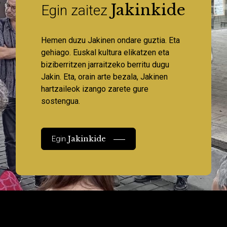
Jakinkide
Egin zaitez
Hemen duzu Jakinen ondare guztia. Eta
gehiago. Euskal kultura elikatzen eta
biziberritzen jarraitzeko berritu dugu
Jakin. Eta, orain arte bezala, Jakinen
hartzaileok izango zarete gure
sostengua.
Jakinkide
Egin