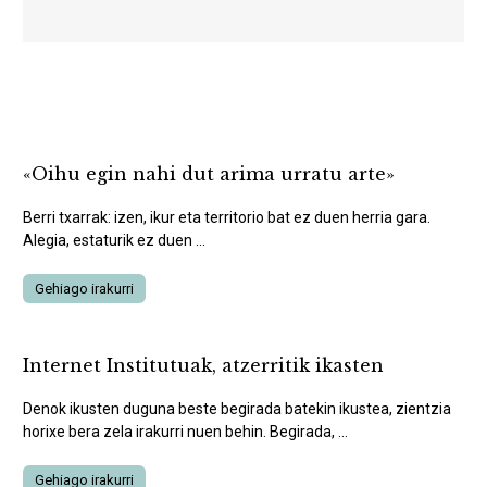
«Oihu egin nahi dut arima urratu arte»
Berri txarrak: izen, ikur eta territorio bat ez duen herria gara.
Alegia, estaturik ez duen ...
Gehiago irakurri
Internet Institutuak, atzerritik ikasten
Denok ikusten duguna beste begirada batekin ikustea, zientzia
horixe bera zela irakurri nuen behin. Begirada, ...
Gehiago irakurri