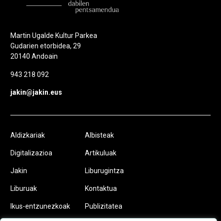
Martin Ugalde Kultur Parkea
Gudarien etorbidea, 29
20140 Andoain
943 218 092
jakin@jakin.eus
Aldizkariak
Albisteak
Digitalizazioa
Artikuluak
Jakin
Liburugintza
Liburuak
Kontaktua
Ikus-entzunezkoak
Publizitatea