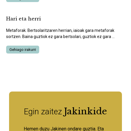
Hari eta herri
Metaforak. Bertsolaritzaren herrian, iaioak gara metaforak
sortzen. Baina guztiok ez gara bertsolari, guztiok ez gara ...
Gehiago irakurri
Jakinkide
Egin zaitez
Hemen duzu Jakinen ondare guztia. Eta