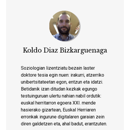
Koldo Diaz Bizkarguenaga
Soziologian lizentziatu bezain laster
doktore tesia egin nuen: irakurri, atzerriko
unibertsitateetan egon, entzun eta idatzi.
Betidanik izan ditudan kezkak egungo
testuinguruan ulertu nahian nabil ordutik:
euskal herritarron egoera XXI. mende
hasierako gizartean, Euskal Herriaren
erronkak ingurune digitalaren garaian zein
diren galdetzen eta, ahal badut, erantzuten.