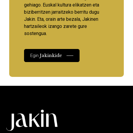
gehiago. Euskal kultura elikatzen eta
biziberritzen jarraitzeko berritu dugu
Jakin. Eta, orain arte bezala, Jakinen
hartzaileok izango zarete gure
sostengua.
Jakinkide
Egin