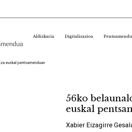
Aldizkaria
Digitalizazioa
Pentsamendu
ratza euskal pentsamenduan
56ko belaunald
euskal pents
Xabier Eizagirre Gesal