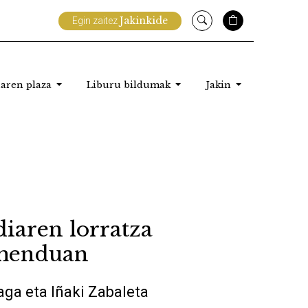
Jakinkide
Egin zaitez
aren plaza
Liburu bildumak
Jakin
iaren lorratza
amenduan
aga eta Iñaki Zabaleta