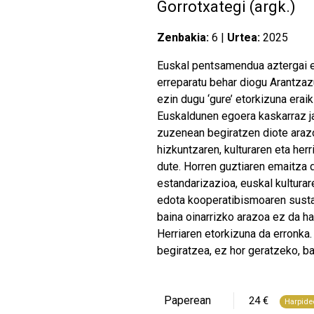
Gorrotxategi (argk.)
Zenbakia:
6 |
Urtea:
2025
Euskal pentsamendua aztergai e
erreparatu behar diogu Arantzazu
ezin dugu
‘
gure
’
etorkizuna eraik
Euskaldunen egoera kaskarraz ja
zuzenean begiratzen diote arazoa
hizkuntzaren, kulturaren eta her
dute. Horren guztiaren emaitza 
estandarizazioa, euskal kulturar
edota kooperatibismoaren susta
baina oinarrizko arazoa ez da ha
Herriaren etorkizuna da erronka.
begiratzea, ez hor geratzeko, ba
Paperean
24 €
Harpide