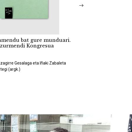
Gizaberetxoak gara. 
amenduaren historia Euskal
Azurmendi feminism
an
elkarrizketan
2024
urmendi
Mikel Urdangarin Irastorza