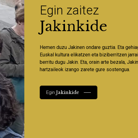
Egin zaitez
Jakinkide
Hemen duzu Jakinen ondare guztia. Eta gehia
Euskal kultura elikatzen eta biziberritzen jarr
berritu dugu Jakin. Eta, orain arte bezala, Jaki
hartzaileok izango zarete gure sostengua.
Jakinkide
Egin