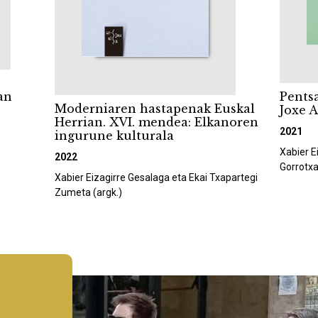
Pents
Pentsamendu bat gure munduari.
Herri
uskal
Joxe Azurmendi Kongresua
anoren
2020
2021
Joxe Az
Xabier Eizagirre Gesalaga eta Iñaki Zabaleta
Gorrotxategi (argk.)
apartegi