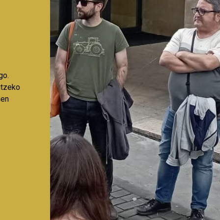
go.
aitzeko
nen