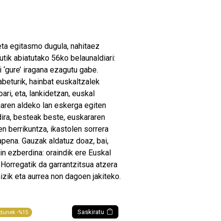
ta egitasmo dugula, nahitaez
tik abiatutako 56ko belaunaldiari:
i
‘
gure
’
iragana ezagutu gabe.
beturik, hainbat euskaltzalek
ri, eta, lankidetzan, euskal
riaren aldeko lan eskerga egiten
dira, besteak beste, euskararen
en berrikuntza, ikastolen sorrera
pena. Gauzak aldatuz doaz, bai,
in ezberdina: oraindik ere Euskal
 Horregatik da garrantzitsua atzera
izik eta aurrea non dagoen jakiteko.
Saskiratu
dunek -%15