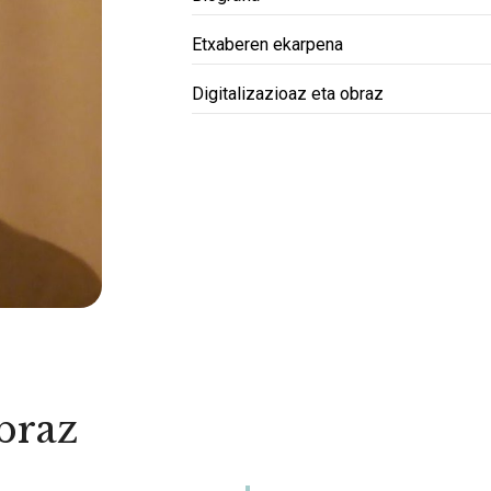
Etxaberen ekarpena
Digitalizazioaz eta obraz
obraz