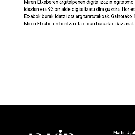
Miren Etxaberen argitalpenen digitalizazio egitasmo 
idazlan eta 92 orrialde digitalizatu dira guztira. Horie
Etxabek berak idatzi eta argitaratutakoak. Gainerako 1
Miren Etxaberen bizitza eta obrari buruzko idazlanak 
Martin Ugal