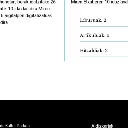
honetan, berak idatzitako 26
Miren Etxaberen
10
idazlanak
tatik 10 idazlan dira Miren
6 argitalpen digitalizatuak
Liburuak:
2
dira.
Artikuluak:
6
Hitzaldiak:
2
de Kultur Parkea
Aldizkariak