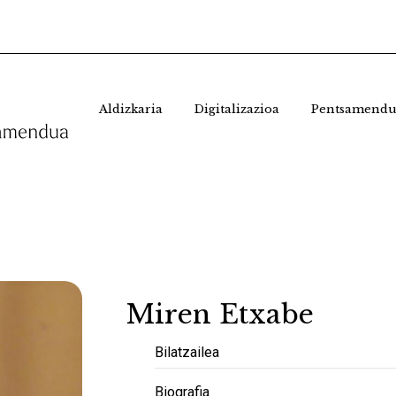
Aldizkaria
Digitalizazioa
Pentsamendu
Miren Etxabe
Bilatzailea
Biografia