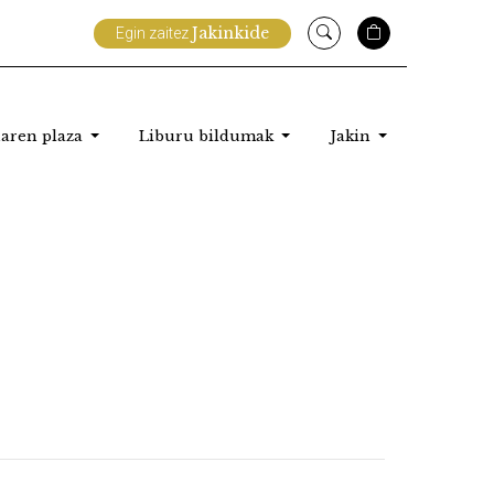
Jakinkide
Egin zaitez
aren plaza
Liburu bildumak
Jakin