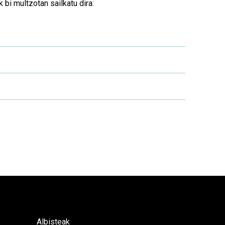
 bi multzotan sailkatu dira:
Albisteak