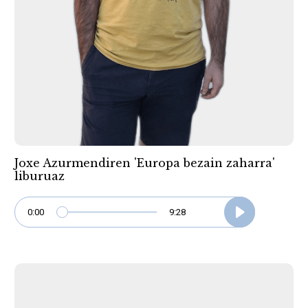
Joxe Azurmendiren 'Europa bezain zaharra'
liburuaz
0:00
9:28