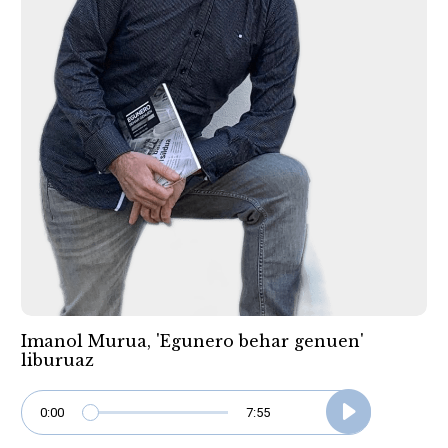
Imanol Murua, 'Egunero behar genuen'
liburuaz
0:00
7:55