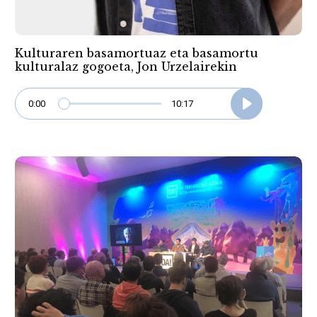
Kulturaren basamortuaz eta basamortu
kulturalaz gogoeta, Jon Urzelairekin
0:00
10:17