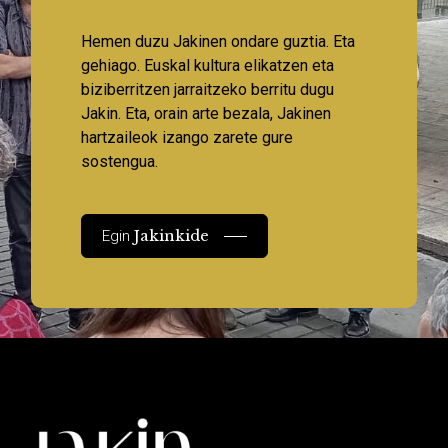
Hemen duzu Jakinen ondare guztia. Eta
gehiago. Euskal kultura elikatzen eta
biziberritzen jarraitzeko berritu dugu
Jakin. Eta, orain arte bezala, Jakinen
hartzaileok izango zarete gure
sostengua.
Jakinkide
Egin