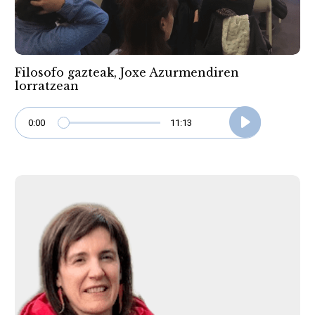
Filosofo gazteak, Joxe Azurmendiren
lorratzean
0:00
11:13