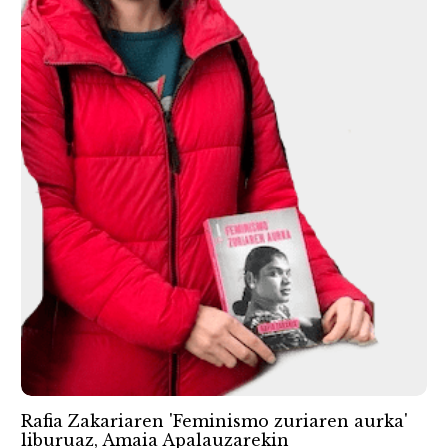
Rafia Zakariaren 'Feminismo zuriaren aurka'
liburuaz, Amaia Apalauzarekin