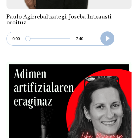
Paulo Agirrebaltzategi, Joseba Intxausti
oroituz
0:00
7:40