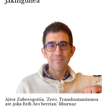
Jakingunea
Aitor Zuberogoitia, 'Zero. Transhumanismoa
ate-joka Erdi Aro berrian' liburuaz