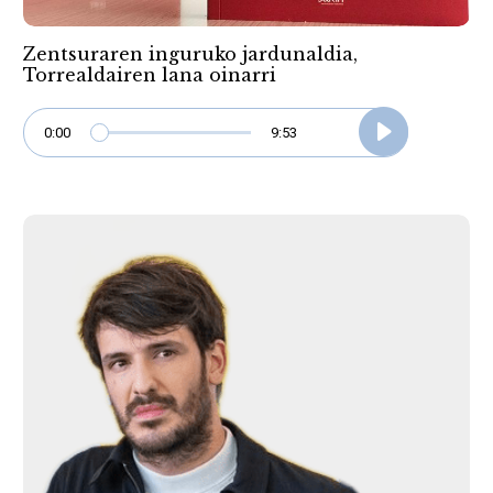
Zentsuraren inguruko jardunaldia,
Torrealdairen lana oinarri
0:00
9:53