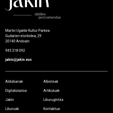
Martin Ugalde Kultur Parkea
Gudarien etorbidea, 29
20140 Andoain
943 218 092
jakin@jakin.eus
Aldizkariak
Albisteak
Digitalizazioa
Artikuluak
Jakin
Liburugintza
Liburuak
Kontaktua