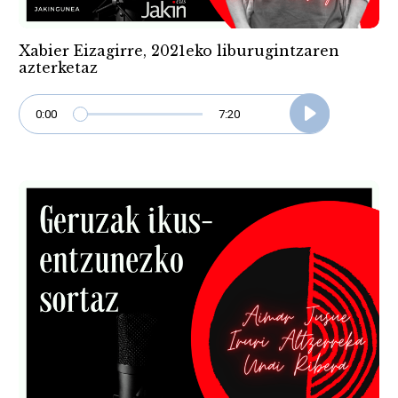
Xabier Eizagirre, 2021eko liburugintzaren
azterketaz
0:00
7:20