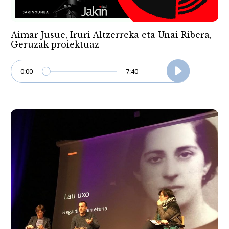
Aimar Jusue, Iruri Altzerreka eta Unai Ribera,
Geruzak proiektuaz
0:00
7:40