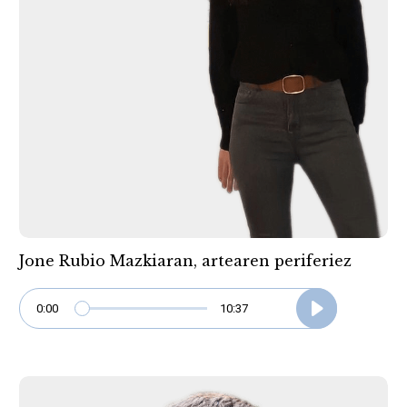
Jone Rubio Mazkiaran, artearen periferiez
0:00
10:37