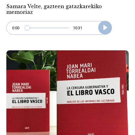
Samara Velte, gazteen gatazkarekiko
memoriaz
0:00
10:31