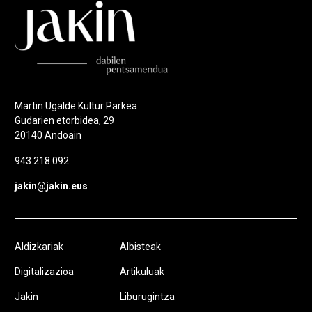
Martin Ugalde Kultur Parkea
Gudarien etorbidea, 29
20140 Andoain
943 218 092
jakin@jakin.eus
Aldizkariak
Albisteak
Digitalizazioa
Artikuluak
Jakin
Liburugintza