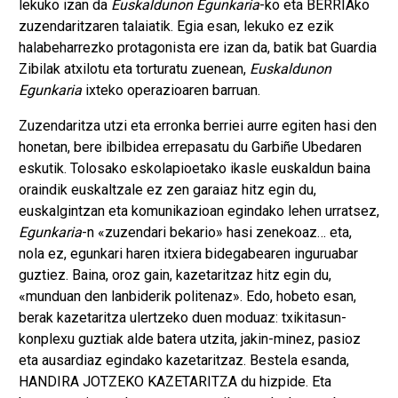
lekuko izan da
Euskaldunon Egunkaria
-ko eta BERRIAko
zuzendaritzaren talaiatik. Egia esan, lekuko ez ezik
halabeharrezko protagonista ere izan da, batik bat Guardia
Zibilak atxilotu eta torturatu zuenean,
Euskaldunon
Egunkaria
ixteko operazioaren barruan.
Zuzendaritza utzi eta erronka berriei aurre egiten hasi den
honetan, bere ibilbidea errepasatu du Garbiñe Ubedaren
eskutik. Tolosako eskolapioetako ikasle euskaldun baina
oraindik euskaltzale ez zen garaiaz hitz egin du,
euskalgintzan eta komunikazioan egindako lehen urratsez,
Egunkaria
-n «zuzendari bekario» hasi zenekoaz… eta,
nola ez, egunkari haren itxiera bidegabearen inguruabar
guztiez. Baina, oroz gain, kazetaritzaz hitz egin du,
«munduan den lanbiderik politenaz». Edo, hobeto esan,
berak kazetaritza ulertzeko duen moduaz: txikitasun-
konplexu guztiak alde batera utzita, jakin-minez, pasioz
eta ausardiaz egindako kazetaritzaz. Bestela esanda,
HANDIRA JOTZEKO KAZETARITZA du hizpide. Eta