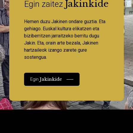
Jakinkide
Egin zaitez
Hemen duzu Jakinen ondare guztia. Eta
gehiago. Euskal kultura elikatzen eta
biziberritzen jarraitzeko berritu dugu
Jakin. Eta, orain arte bezala, Jakinen
hartzaileok izango zarete gure
sostengua.
Jakinkide
Egin