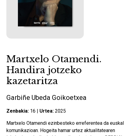
Martxelo Otamendi.
Handira jotzeko
kazetaritza
Garbiñe Ubeda Goikoetxea
Zenbakia:
16 |
Urtea:
2025
Martxelo Otamendi ezinbesteko erreferentea da euskal
komunikazioan. Hogeita hamar urtez aktualitatearen