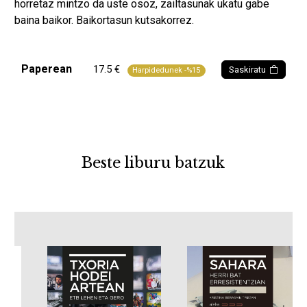
horretaz mintzo da uste osoz, zailtasunak ukatu gabe
baina baikor. Baikortasun kutsakorrez.
Paperean
17.5 €
Saskiratu
Harpidedunek -%15
Beste liburu batzuk