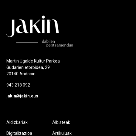
Martin Ugalde Kultur Parkea
Gudarien etorbidea, 29
20140 Andoain
943 218 092
jakin@jakin.eus
Aldizkariak
Albisteak
Digitalizazioa
Artikuluak