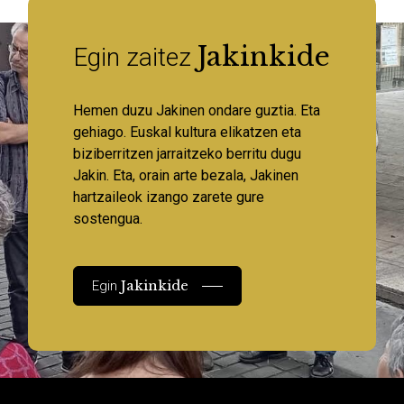
Jakinkide
Egin zaitez
Hemen duzu Jakinen ondare guztia. Eta
gehiago. Euskal kultura elikatzen eta
biziberritzen jarraitzeko berritu dugu
Jakin. Eta, orain arte bezala, Jakinen
hartzaileok izango zarete gure
sostengua.
Jakinkide
Egin