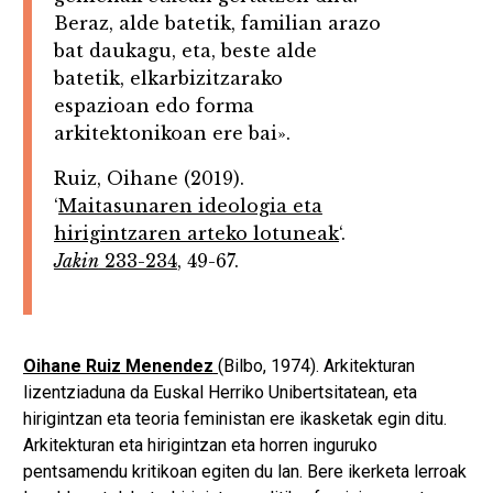
Beraz, alde batetik, familian arazo
bat daukagu, eta, beste alde
batetik, elkarbizitzarako
espazioan edo forma
arkitektonikoan ere bai».
Ruiz, Oihane (2019).
‘
Maitasunaren ideologia eta
hirigintzaren arteko lotuneak
‘.
Jakin
233-234
, 49-67.
Oihane Ruiz Menendez
(Bilbo, 1974). Arkitekturan
lizentziaduna da Euskal Herriko Unibertsitatean, eta
hirigintzan eta teoria feministan ere ikasketak egin ditu.
Arkitekturan eta hirigintzan eta horren inguruko
pentsamendu kritikoan egiten du lan. Bere ikerketa lerroak