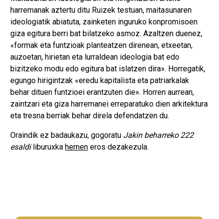
harremanak aztertu ditu Ruizek testuan, maitasunaren
ideologiatik abiatuta, zainketen inguruko konpromisoen
giza egitura berri bat bilatzeko asmoz. Azaltzen duenez,
«formak eta funtzioak planteatzen direnean, etxeetan,
auzoetan, hirietan eta lurraldean ideologia bat edo
bizitzeko modu edo egitura bat islatzen dira». Horregatik,
egungo hirigintzak «eredu kapitalista eta patriarkalak
behar dituen funtzioei erantzuten die». Horren aurrean,
zaintzari eta giza harremanei erreparatuko dien arkitektura
eta tresna berriak behar direla defendatzen du.
Oraindik ez badaukazu, gogoratu
Jakin beharreko 222
esaldi
liburuxka
hemen
eros dezakezula.