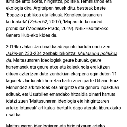
lurralde antolaketa, hirigintza, politika, feminismoa eta
ekologia dira. Argitalpen hauek ditu, besteak beste:
‘Espazio publikoa eta lekuak. Konplexutasunaren
kudeaketa’ (
Zehar
62, 2007), ‘Mapas de la ciudad
prohibida’ (Medialab-Prado, 2019). NBE-Habitat-eko
Genero Hub-eko kidea da.
2019ko Jakin Jardunaldia abiapuntu hartuta ondu zen
Jakin
-en 233-234 zenbaki bikoitza:
Maitasuna politikoa
da
.
Maitasunaren ideologiak geure buruak, geure
harremanak eta geure etxe eta kaleak nola eraikitzen
dituen aztertzen dute zenbakian ekarpena egin duten 11
lagunek. Jardunaldi horretan hartu zuen parte Oihane Ruiz
Menendez arkitektoak eta hirigintza eta genero inpaktuan
adituak, eta Usurbilen emandako hitzaldia oinarri hartuta
idatzi zuen ‘
Maitasunaren ideologia eta hirigintzaren
arteko lotuneak
‘ artikulua; bertatik dago aterata liburuxkako
esaldia.
Maitasunaren ideologiaren eta hirigintzaren arteko