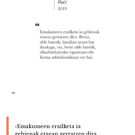
«Emakumeen erailketa ia
gehienak etxean gertatzen dira.