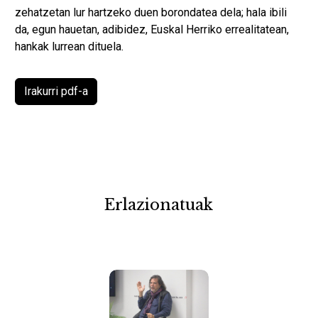
zehatzetan lur hartzeko duen borondatea dela; hala ibili
da, egun hauetan, adibidez, Euskal Herriko errealitatean,
hankak lurrean dituela.
Irakurri pdf-a
Erlazionatuak