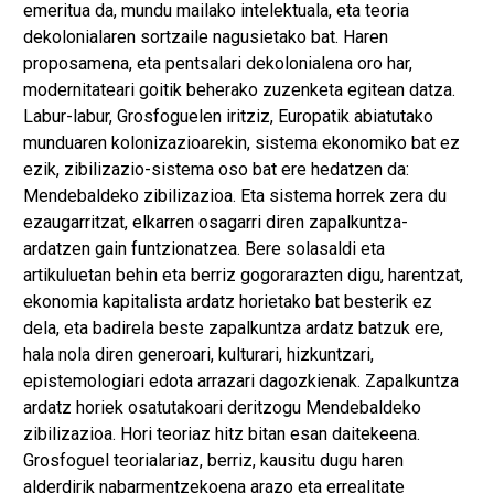
emeritua da, mundu mailako intelektuala, eta teoria
dekolonialaren sortzaile nagusietako bat. Haren
proposamena, eta pentsalari dekolonialena oro har,
modernitateari goitik beherako zuzenketa egitean datza.
Labur-labur, Grosfoguelen iritziz, Europatik abiatutako
munduaren kolonizazioarekin, sistema ekonomiko bat ez
ezik, zibilizazio-sistema oso bat ere hedatzen da:
Mendebaldeko zibilizazioa. Eta sistema horrek zera du
ezaugarritzat, elkarren osagarri diren zapalkuntza-
ardatzen gain funtzionatzea. Bere solasaldi eta
artikuluetan behin eta berriz gogorarazten digu, harentzat,
ekonomia kapitalista ardatz horietako bat besterik ez
dela, eta badirela beste zapalkuntza ardatz batzuk ere,
hala nola diren generoari, kulturari, hizkuntzari,
epistemologiari edota arrazari dagozkienak. Zapalkuntza
ardatz horiek osatutakoari deritzogu Mendebaldeko
zibilizazioa. Hori teoriaz hitz bitan esan daitekeena.
Grosfoguel teorialariaz, berriz, kausitu dugu haren
alderdirik nabarmentzekoena arazo eta errealitate