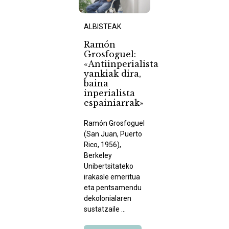
ALBISTEAK
Ramón
Grosfoguel:
«Antiinperialista
yankiak dira,
baina
inperialista
espainiarrak»
Ramón Grosfoguel
(San Juan, Puerto
Rico, 1956),
Berkeley
Unibertsitateko
irakasle emeritua
eta pentsamendu
dekolonialaren
sustatzaile ...