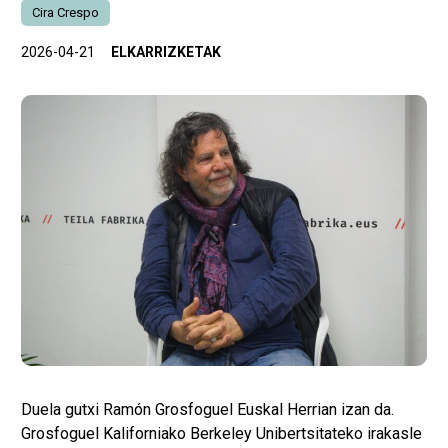
Cira Crespo
2026-04-21
ELKARRIZKETAK
Duela gutxi Ramón Grosfoguel Euskal Herrian izan da.
Grosfoguel Kaliforniako Berkeley Unibertsitateko irakasle