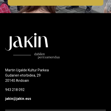
Martin Ugalde Kultur Parkea
Gudarien etorbidea, 29
20140 Andoain
943 218 092
jakin@jakin.eus