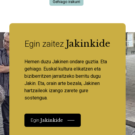
Gehiago irakurri
Jakinkide
Egin zaitez
Hemen duzu Jakinen ondare guztia. Eta
gehiago. Euskal kultura elikatzen eta
biziberritzen jarraitzeko berritu dugu
Jakin. Eta, orain arte bezala, Jakinen
hartzaileok izango zarete gure
sostengua.
Jakinkide
Egin