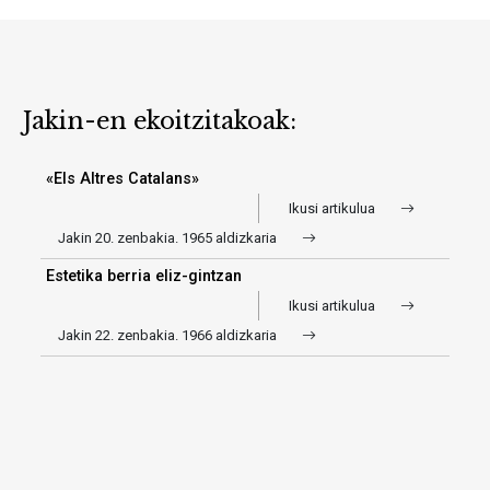
Jakin-en ekoitzitakoak:
«Els Altres Catalans»
Ikusi artikulua
Jakin 20. zenbakia. 1965 aldizkaria
Estetika berria eliz-gintzan
Ikusi artikulua
Jakin 22. zenbakia. 1966 aldizkaria