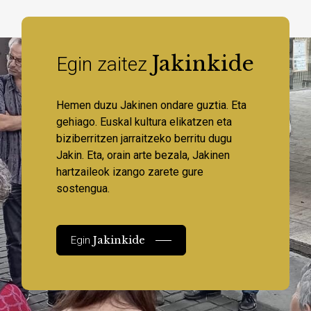
Jakinkide
Egin zaitez
Hemen duzu Jakinen ondare guztia. Eta
gehiago. Euskal kultura elikatzen eta
biziberritzen jarraitzeko berritu dugu
Jakin. Eta, orain arte bezala, Jakinen
hartzaileok izango zarete gure
sostengua.
Jakinkide
Egin