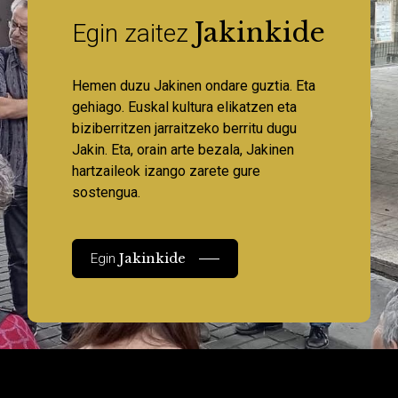
Jakinkide
Egin zaitez
Hemen duzu Jakinen ondare guztia. Eta
gehiago. Euskal kultura elikatzen eta
biziberritzen jarraitzeko berritu dugu
Jakin. Eta, orain arte bezala, Jakinen
hartzaileok izango zarete gure
sostengua.
Jakinkide
Egin