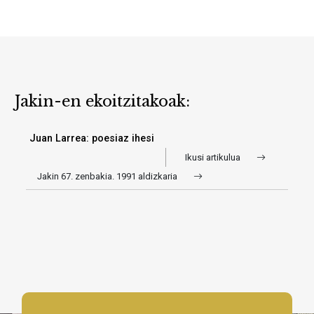
Jakin-en ekoitzitakoak:
Juan Larrea: poesiaz ihesi
Ikusi artikulua
Jakin 67. zenbakia. 1991 aldizkaria