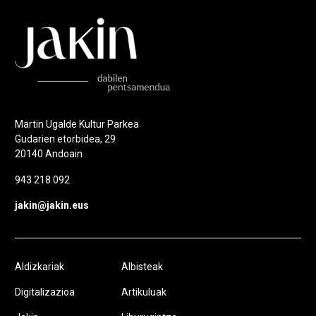
Martin Ugalde Kultur Parkea
Gudarien etorbidea, 29
20140 Andoain
943 218 092
jakin@jakin.eus
Aldizkariak
Albisteak
Digitalizazioa
Artikuluak