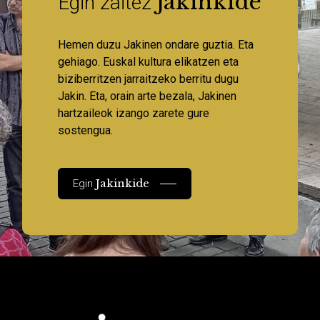
Jakinkide
Egin zaitez
Hemen duzu Jakinen ondare guztia. Eta
gehiago. Euskal kultura elikatzen eta
biziberritzen jarraitzeko berritu dugu
Jakin. Eta, orain arte bezala, Jakinen
hartzaileok izango zarete gure
sostengua.
Jakinkide
Egin