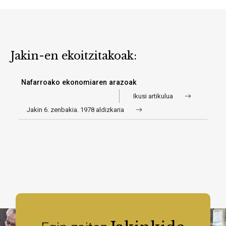
Jakin-en ekoitzitakoak:
Nafarroako ekonomiaren arazoak
Ikusi artikulua
Jakin 6. zenbakia. 1978 aldizkaria