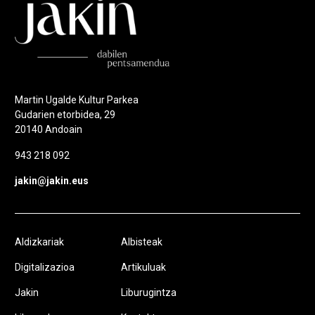
Martin Ugalde Kultur Parkea
Gudarien etorbidea, 29
20140 Andoain
943 218 092
jakin@jakin.eus
Aldizkariak
Albisteak
Digitalizazioa
Artikuluak
Jakin
Liburugintza