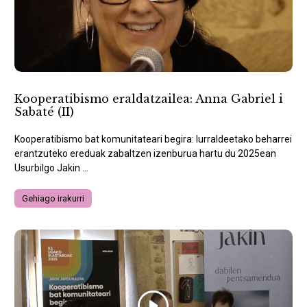
Kooperatibismo eraldatzailea: Anna Gabriel i
Sabaté (II)
Kooperatibismo bat komunitateari begira: lurraldeetako beharrei
erantzuteko ereduak zabaltzen izenburua hartu du 2025ean
Usurbilgo Jakin ...
Gehiago irakurri