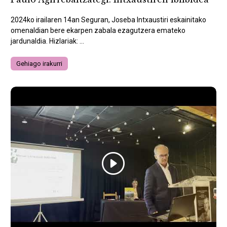
2024ko irailaren 14an Seguran, Joseba Intxaustiri eskainitako
omenaldian bere ekarpen zabala ezagutzera emateko
jardunaldia. Hizlariak: ...
Gehiago irakurri