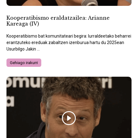
Kooperatibismo eraldatzailea: Arianne
Kareaga (IV)
Kooperatibismo bat komunitateari begira: lurraldeetako beharrei
erantzuteko ereduak zabaltzen izenburua hartu du 2025ean
Usurbilgo Jakin ...
Gehiago irakurri