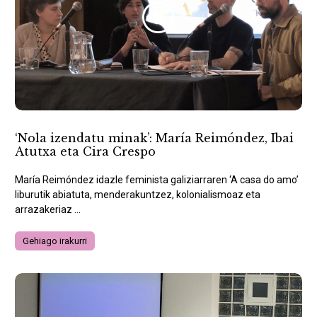
‘Nola izendatu minak’: María Reimóndez, Ibai
Atutxa eta Cira Crespo
María Reimóndez idazle feminista galiziarraren ‘A casa do amo’
liburutik abiatuta, menderakuntzez, kolonialismoaz eta
arrazakeriaz ...
Gehiago irakurri