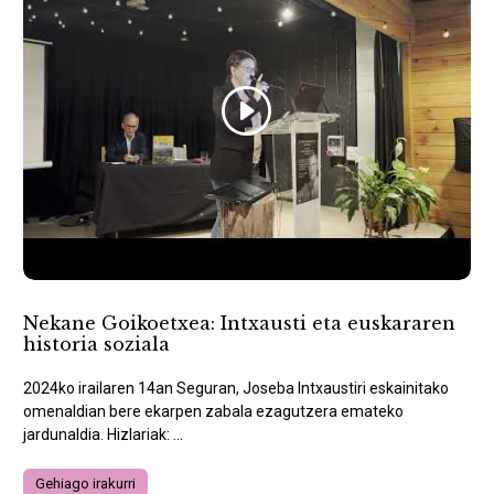
Nekane Goikoetxea: Intxausti eta euskararen
historia soziala
2024ko irailaren 14an Seguran, Joseba Intxaustiri eskainitako
omenaldian bere ekarpen zabala ezagutzera emateko
jardunaldia. Hizlariak: ...
Gehiago irakurri