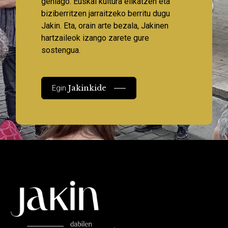
gehiago. Euskal kultura elikatzen eta
biziberritzen jarraitzeko berritu dugu
Jakin. Eta, orain arte bezala, Jakinen
hartzaileok izango zarete gure
sostengua.
Jakinkide
Egin