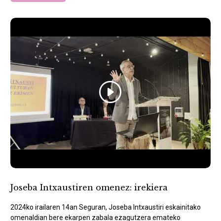
Joseba Intxaustiren omenez: irekiera
2024ko irailaren 14an Seguran, Joseba Intxaustiri eskainitako
omenaldian bere ekarpen zabala ezagutzera emateko