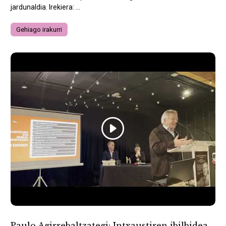
jardunaldia. Irekiera: ...
Gehiago irakurri
Paulo Agirrebaltzategi: Intxaustiren ibilbidea