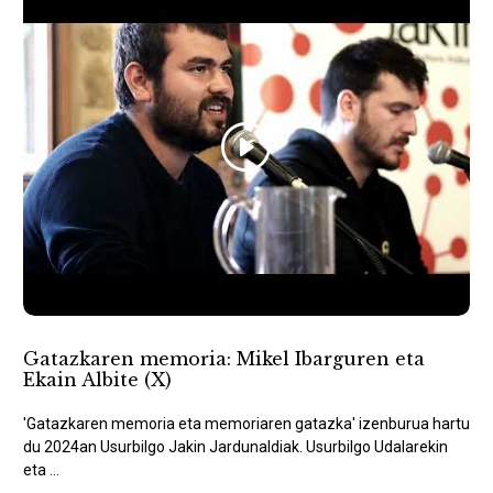
Gatazkaren memoria: Mikel Ibarguren eta
Ekain Albite (X)
'Gatazkaren memoria eta memoriaren gatazka' izenburua hartu
du 2024an Usurbilgo Jakin Jardunaldiak. Usurbilgo Udalarekin
eta ...