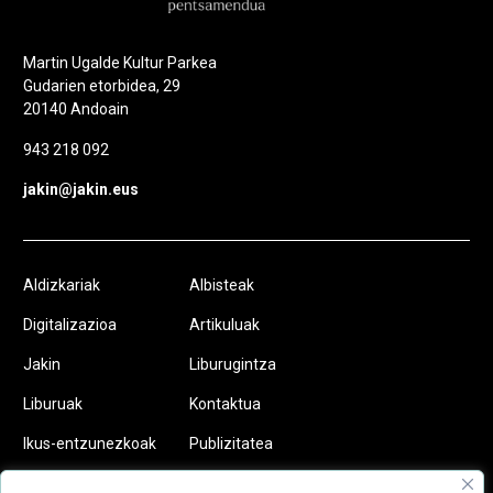
Martin Ugalde Kultur Parkea
Gudarien etorbidea, 29
20140 Andoain
943 218 092
jakin@jakin.eus
Aldizkariak
Albisteak
Digitalizazioa
Artikuluak
Jakin
Liburugintza
Liburuak
Kontaktua
Ikus-entzunezkoak
Publizitatea
Podcastak
Egin zaitez