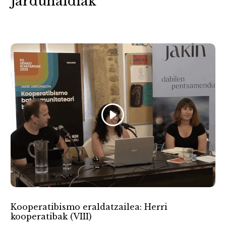
Jardunaldiak
Kooperatibismo eraldatzailea: Herri
kooperatibak (VIII)