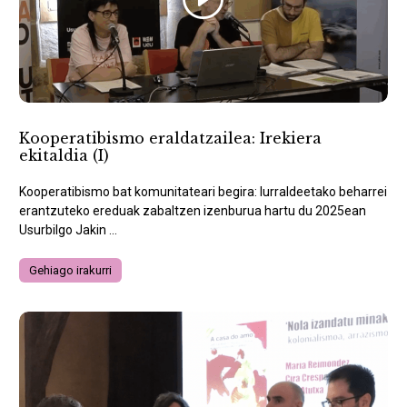
Kooperatibismo eraldatzailea: Irekiera
ekitaldia (I)
Kooperatibismo bat komunitateari begira: lurraldeetako beharrei
erantzuteko ereduak zabaltzen izenburua hartu du 2025ean
Usurbilgo Jakin ...
Gehiago irakurri