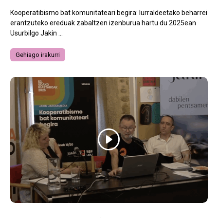
Kooperatibismo bat komunitateari begira: lurraldeetako beharrei
erantzuteko ereduak zabaltzen izenburua hartu du 2025ean
Usurbilgo Jakin ...
Gehiago irakurri