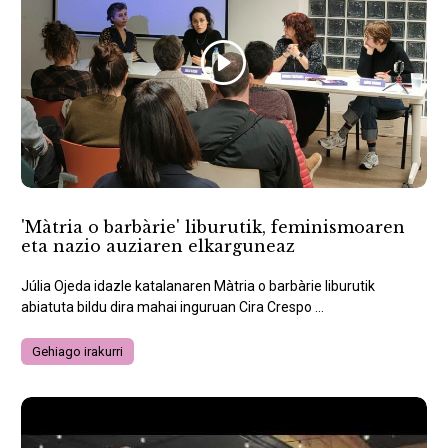
'Màtria o barbàrie' liburutik, feminismoaren
eta nazio auziaren elkarguneaz
Júlia Ojeda idazle katalanaren Màtria o barbàrie liburutik
abiatuta bildu dira mahai inguruan Cira Crespo ...
Gehiago irakurri