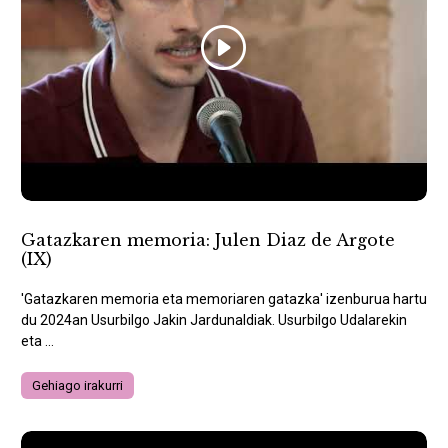
Gatazkaren memoria: Julen Diaz de Argote
(IX)
'Gatazkaren memoria eta memoriaren gatazka' izenburua hartu
du 2024an Usurbilgo Jakin Jardunaldiak. Usurbilgo Udalarekin
eta ...
Gehiago irakurri