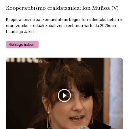
Kooperatibismo eraldatzailea: Ion Muñoa (V)
Kooperatibismo bat komunitateari begira: lurraldeetako beharrei
erantzuteko ereduak zabaltzen izenburua hartu du 2025ean
Usurbilgo Jakin ...
Gehiago irakurri