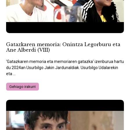
Gatazkaren memoria: Onintza Legorburu eta
Ane Alberdi (VIII)
'Gatazkaren memoria eta memoriaren gatazka' izenburua hartu
du 2024an Usurbilgo Jakin Jardunaldiak. Usurbilgo Udalarekin
eta ...
Gehiago irakurri