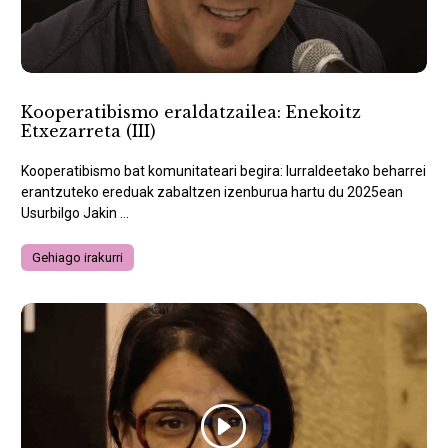
Kooperatibismo eraldatzailea: Enekoitz
Etxezarreta (III)
Kooperatibismo bat komunitateari begira: lurraldeetako beharrei
erantzuteko ereduak zabaltzen izenburua hartu du 2025ean
Usurbilgo Jakin ...
Gehiago irakurri