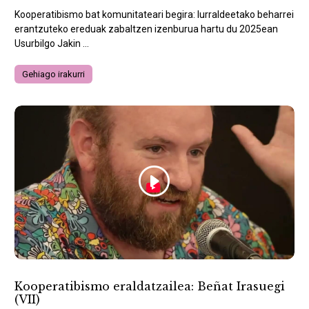
Kooperatibismo bat komunitateari begira: lurraldeetako beharrei
erantzuteko ereduak zabaltzen izenburua hartu du 2025ean
Usurbilgo Jakin ...
Gehiago irakurri
Kooperatibismo eraldatzailea: Beñat Irasuegi
(VII)