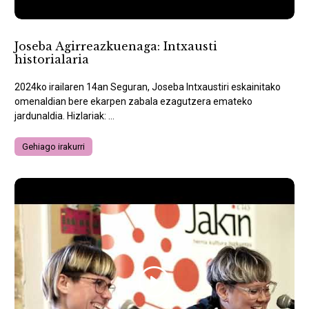
Joseba Agirreazkuenaga: Intxausti
historialaria
2024ko irailaren 14an Seguran, Joseba Intxaustiri eskainitako
omenaldian bere ekarpen zabala ezagutzera emateko
jardunaldia. Hizlariak: ...
Gehiago irakurri