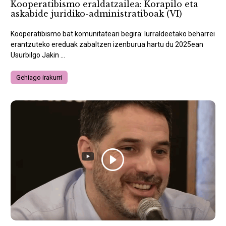
Kooperatibismo eraldatzailea: Korapilo eta
askabide juridiko-administratiboak (VI)
Kooperatibismo bat komunitateari begira: lurraldeetako beharrei
erantzuteko ereduak zabaltzen izenburua hartu du 2025ean
Usurbilgo Jakin ...
Gehiago irakurri