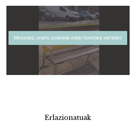
Mesedez, onartu cookieak eduki honetara sartzeko
Erlazionatuak