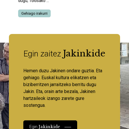
dugu, Tolosako ...
Gehiago irakurri
Jakinkide
Egin zaitez
Hemen duzu Jakinen ondare guztia. Eta
gehiago. Euskal kultura elikatzen eta
biziberritzen jarraitzeko berritu dugu
Jakin. Eta, orain arte bezala, Jakinen
hartzaileok izango zarete gure
sostengua.
Jakinkide
Egin