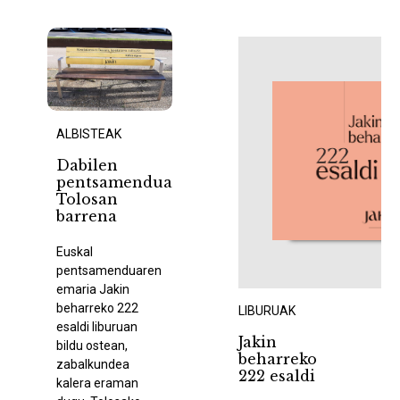
ALBISTEAK
Dabilen
pentsamendua
Tolosan
barrena
Euskal
pentsamenduaren
emaria Jakin
beharreko 222
LIBURUAK
esaldi liburuan
Jakin
bildu ostean,
beharreko
zabalkundea
222 esaldi
kalera eraman