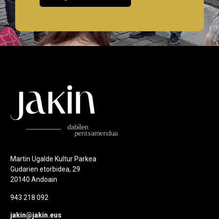
Martin Ugalde Kultur Parkea
Gudarien etorbidea, 29
20140 Andoain
943 218 092
jakin@jakin.eus