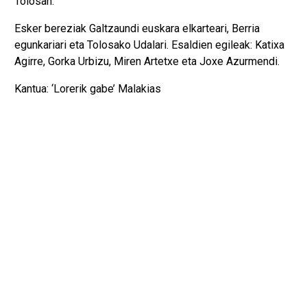
Tolosan.
Esker bereziak Galtzaundi euskara elkarteari, Berria
egunkariari eta Tolosako Udalari. Esaldien egileak: Katixa
Agirre, Gorka Urbizu, Miren Artetxe eta Joxe Azurmendi.
Kantua: ‘Lorerik gabe’ Malakias