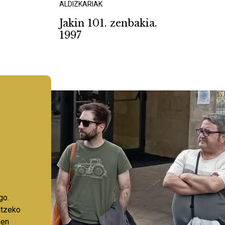
ALDIZKARIAK
Jakin 101. zenbakia.
1997
go.
aitzeko
nen