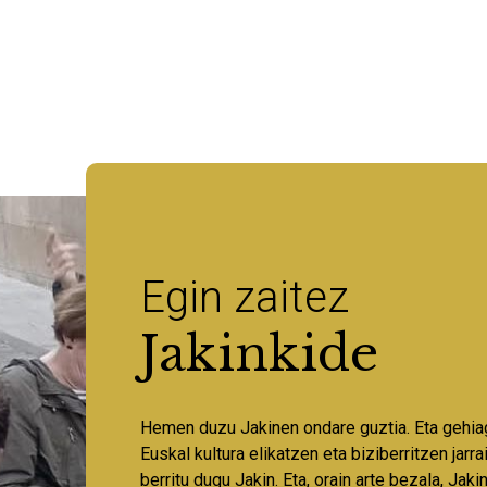
Egin zaitez
Jakinkide
Hemen duzu Jakinen ondare guztia. Eta gehia
Euskal kultura elikatzen eta biziberritzen jarr
berritu dugu Jakin. Eta, orain arte bezala, Jaki