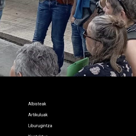
Albisteak
Artikuluak
Liburugintza