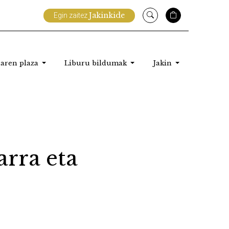
Jakinkide
Egin zaitez
aren plaza
Liburu bildumak
Jakin
arra eta