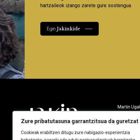
hartzaileok izango zarete gure sostengua.
Jakinkide
Egin
Martin Ugal
Gudarien et
20140 And
Zure pribatutasuna garrantzitsua da guretzat
943 218 09
Cookieak erabiltzen ditugu zure nabigazio-esperientzia