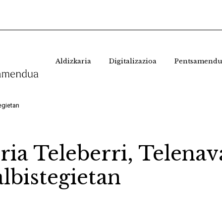
Aldizkaria
Digitalizazioa
Pentsamendu
tegietan
ria Teleberri, Telenav
lbistegietan