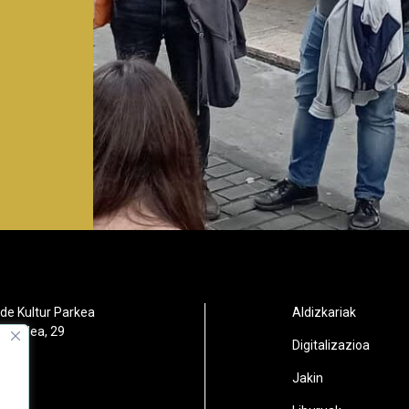
de Kultur Parkea
Aldizkariak
orbidea, 29
Digitalizazioa
oain
Jakin
2