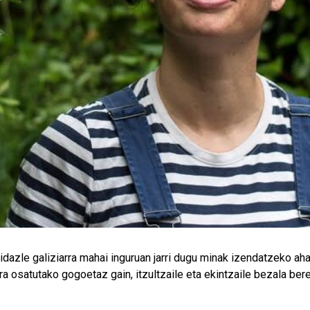
idazle galiziarra mahai inguruan jarri dugu minak izendatzeko aha
ra osatutako gogoetaz gain, itzultzaile eta ekintzaile bezala be