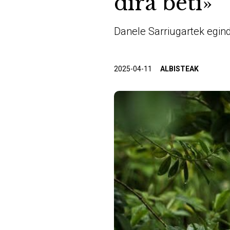
dira beti»
Danele Sarriugartek egind
2025-04-11
ALBISTEAK