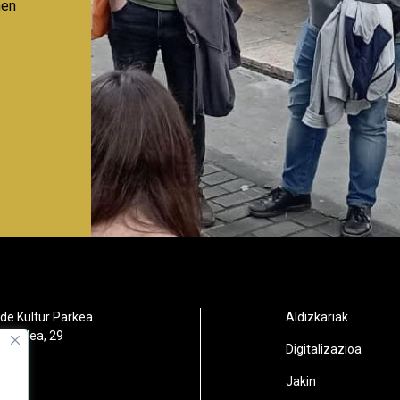
nen
de Kultur Parkea
Aldizkariak
orbidea, 29
Digitalizazioa
oain
Jakin
2