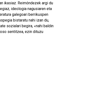
ean ikasiaz. Reimóndezek argi du
, egiaz, ideologia nagusiaren eta
teratura galegoari berrikuspen
uspegia bistaratu nahi izan du,
ate sozialari begira, «nahi baldin
oso sentitzea, ezin dituzu