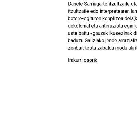
Danele Sarriugarte itzultzaile e
itzultzaile edo interpretearen la
botere-egituren konplizea dela[ko
dekolonial eta antirrazista egini
uste baitu «gauzak ikusezinak dir
baduzu Galiziako jende arraziali
zenbait testu zabaldu modu akri
Irakurri
osorik