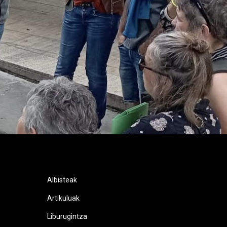
Albisteak
Artikuluak
Liburugintza