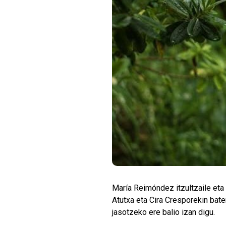
María Reimóndez itzultzaile eta 
Atutxa eta Cira Cresporekin bate
jasotzeko ere balio izan digu.