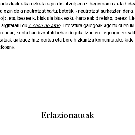
ta idazleak elkarrizketa egin dio, itzulpenaz, hegemoniaz eta bid
na ezin dela neutrotzat hartu; batetik, «neutrotzat aurkezten dena
]»; eta, bestetik, biak ala biak esku-hartzeak direlako, berez. Li
k argitaratu du
A casa do amo
. Literatura galegoak agertu duen ik
enean, kontu handiz» ibili behar dugula. Izan ere, egungo errealit
zatuak galegoz hitz egitea eta bere hizkuntza komunitateko kide 
tikoan».
Erlazionatuak