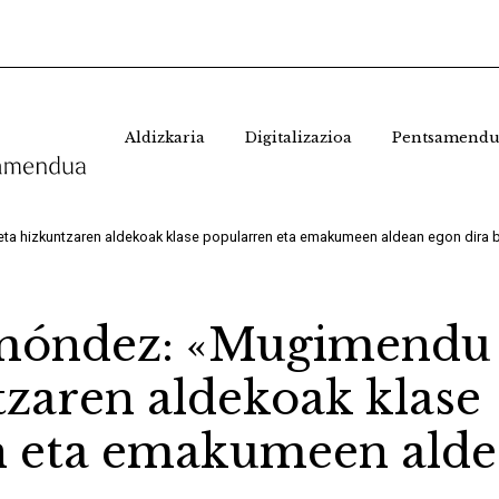
Aldizkaria
Digitalizazioa
Pentsamendu
ta hizkuntzaren aldekoak klase popularren eta emakumeen aldean egon dira b
móndez: «Mugimendu 
tzaren aldekoak klase
n eta emakumeen alde