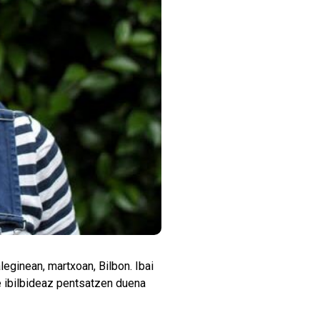
leginean, martxoan, Bilbon. Ibai
re ibilbideaz pentsatzen duena