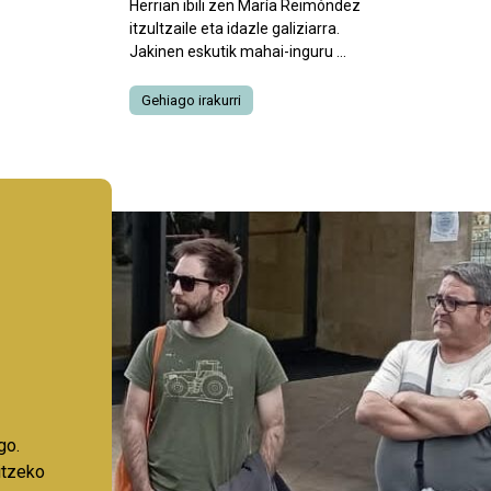
Herrian ibili zen María Reimóndez
itzultzaile eta idazle galiziarra.
Jakinen eskutik mahai-inguru ...
Gehiago irakurri
go.
aitzeko