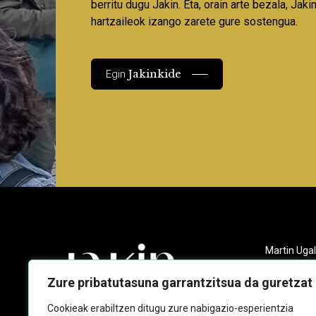
berritu dugu Jakin. Eta, orain arte bezala, Jaki
hartzaileok izango zarete gure sostengua.
Jakinkide
Egin
Martin Ugal
Gudarien et
20140 And
Zure pribatutasuna garrantzitsua da guretzat
943 218 09
Cookieak erabiltzen ditugu zure nabigazio-esperientzia