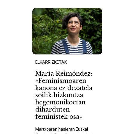
ELKARRIZKETAK
María Reimóndez:
«Feminismoaren
kanona ez dezatela
soilik hizkuntza
hegemonikoetan
diharduten
feministek osa»
Martxoaren hasieran Euskal