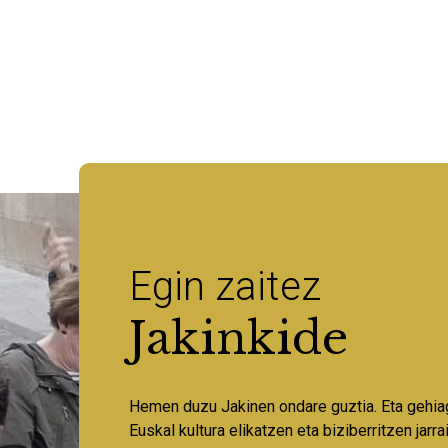
Egin zaitez
Jakinkide
Hemen duzu Jakinen ondare guztia. Eta gehia
Euskal kultura elikatzen eta biziberritzen jarr