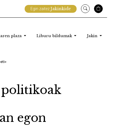
Jakinkide
Egin zaitez
aren plaza
Liburu bildumak
Jakin
eti»
politikoak
an egon