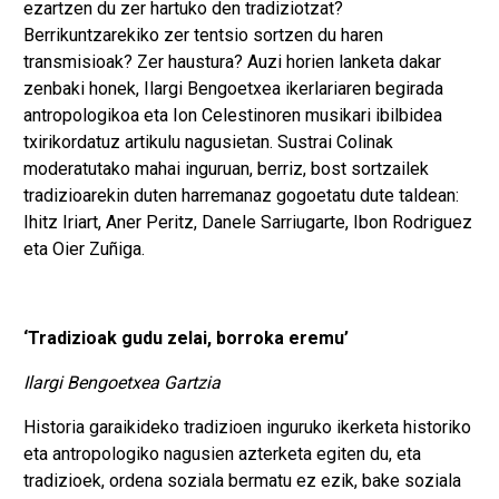
ezartzen du zer hartuko den tradiziotzat?
Berrikuntzarekiko zer tentsio sortzen du haren
transmisioak? Zer haustura? Auzi horien lanketa dakar
zenbaki honek, Ilargi Bengoetxea ikerlariaren begirada
antropologikoa eta Ion Celestinoren musikari ibilbidea
txirikordatuz artikulu nagusietan. Sustrai Colinak
moderatutako mahai inguruan, berriz, bost sortzailek
tradizioarekin duten harremanaz gogoetatu dute taldean:
Ihitz Iriart, Aner Peritz, Danele Sarriugarte, Ibon Rodriguez
eta Oier Zuñiga.
‘Tradizioak gudu zelai, borroka eremu’
Ilargi Bengoetxea Gartzia
Historia garaikideko tradizioen inguruko ikerketa historiko
eta antropologiko nagusien azterketa egiten du, eta
tradizioek, ordena soziala bermatu ez ezik, bake soziala