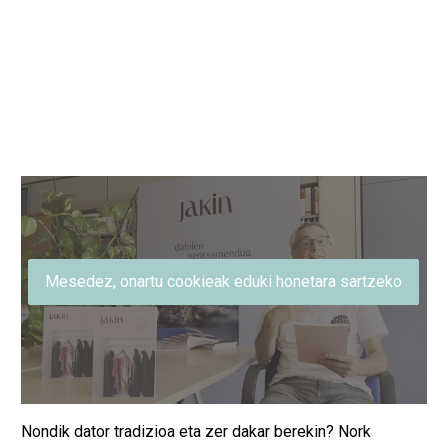
Mesedez, onartu cookieak eduki honetara sartzeko
Nondik dator tradizioa eta zer dakar berekin? Nork