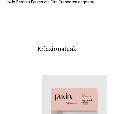
Jokin Bergara Eguren
eta
Cira Cresporen
gogoetak.
Erlazionatuak