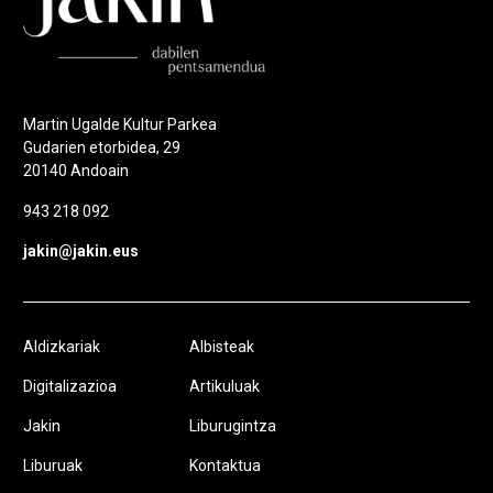
Martin Ugalde Kultur Parkea
Gudarien etorbidea, 29
20140 Andoain
943 218 092
jakin@jakin.eus
Aldizkariak
Albisteak
Digitalizazioa
Artikuluak
Jakin
Liburugintza
Liburuak
Kontaktua