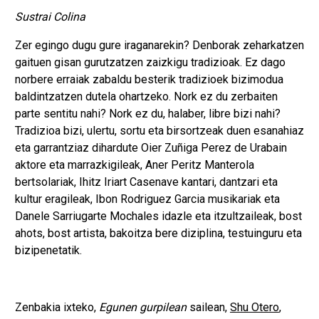
Sustrai Colina
Zer egingo dugu gure iraganarekin? Denborak zeharkatzen
gaituen gisan gurutzatzen zaizkigu tradizioak. Ez dago
norbere erraiak zabaldu besterik tradizioek bizimodua
baldintzatzen dutela ohartzeko. Nork ez du zerbaiten
parte sentitu nahi? Nork ez du, halaber, libre bizi nahi?
Tradizioa bizi, ulertu, sortu eta birsortzeak duen esanahiaz
eta garrantziaz dihardute Oier Zuñiga Perez de Urabain
aktore eta marrazkigileak, Aner Peritz Manterola
bertsolariak, Ihitz Iriart Casenave kantari, dantzari eta
kultur eragileak, Ibon Rodriguez Garcia musikariak eta
Danele Sarriugarte Mochales idazle eta itzultzaileak, bost
ahots, bost artista, bakoitza bere diziplina, testuinguru eta
bizipenetatik.
Zenbakia ixteko,
Egunen gurpilean
sailean,
Shu Otero
,