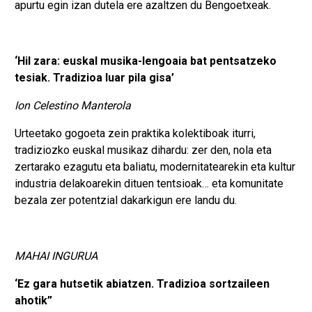
apurtu egin izan dutela ere azaltzen du Bengoetxeak.
‘Hil zara: euskal musika-lengoaia bat pentsatzeko
tesiak. Tradizioa luar pila gisa’
Ion Celestino Manterola
Urteetako gogoeta zein praktika kolektiboak iturri,
tradiziozko euskal musikaz dihardu: zer den, nola eta
zertarako ezagutu eta baliatu, modernitatearekin eta kultur
industria delakoarekin dituen tentsioak… eta komunitate
bezala zer potentzial dakarkigun ere landu du.
MAHAI INGURUA
‘Ez gara hutsetik abiatzen. Tradizioa sortzaileen
ahotik”