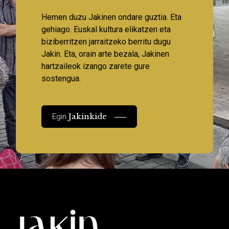
Hemen duzu Jakinen ondare guztia. Eta
gehiago. Euskal kultura elikatzen eta
biziberritzen jarraitzeko berritu dugu
Jakin. Eta, orain arte bezala, Jakinen
hartzaileok izango zarete gure
sostengua.
Jakinkide
Egin