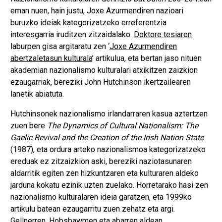
eman nuen, hain justu, Joxe Azurmendiren nazioari
buruzko ideiak kategorizatzeko erreferentzia
interesgarria iruditzen zitzaidalako.
Doktore tesiaren
laburpen gisa argitaratu zen ‘
Joxe Azurmendiren
abertzaletasun kulturala
’ artikulua, eta bertan jaso nituen
akademian nazionalismo kulturalari atxikitzen zaizkion
ezaugarriak, bereziki John Hutchinson ikertzailearen
lanetik abiatuta.
Hutchinsonek nazionalismo irlandarraren kasua aztertzen
zuen bere
The Dynamics of Cultural Nationalism: The
Gaelic Revival and the Creation of the Irish Nation State
(1987), eta ordura arteko nazionalismoa kategorizatzeko
ereduak ez zitzaizkion aski, bereziki naziotasunaren
aldarritik egiten zen hizkuntzaren eta kulturaren aldeko
jarduna kokatu ezinik uzten zuelako. Horretarako hasi zen
nazionalismo kulturalaren ideia garatzen, eta 1999ko
artikulu batean ezaugarritu zuen zehatz eta argi.
Gellnerren, Hobsbawmen eta abarren aldean,