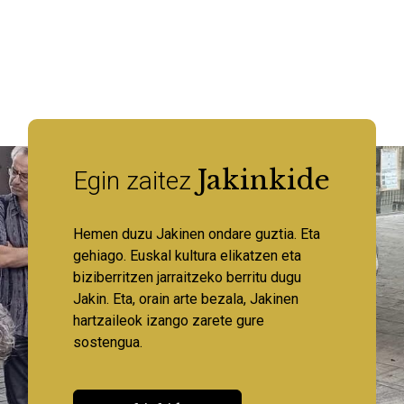
Jakinkide
Egin zaitez
Hemen duzu Jakinen ondare guztia. Eta
gehiago. Euskal kultura elikatzen eta
biziberritzen jarraitzeko berritu dugu
Jakin. Eta, orain arte bezala, Jakinen
hartzaileok izango zarete gure
sostengua.