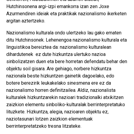
Hutchinsonena argi-izpi emankorra izan zen Joxe
Azurmendiren ideiak eta praktikak nazionalismo ikerketen
argitan aztertzeko.
Nazionalismo kulturala ondo ulertzeko lau gako ematen
ditu Hutchinsonek. Lehenengoa nazionalismo kulturala eta
linguistikoa bereiztea da: nazionalismo kulturalean
dihardutenek ez dute hizkuntza ulertuko nazioa
sinbolizatzen duen eta bere horretan defendatu behar den
objektu soil gisara. Are gehiago, norbere hizkuntza
nazionala beste hizkuntzen gainetik dagoelako, edo
botere berezirik leukakelako sinesmena ere ez da
nazionalismo horren definitzailea. Aldiz, nazionalista
kulturalek hizkuntzarekin nazioari tradizionalki atxikitzen
zaizkion elementu sinboliko-kulturalak berrinterpretatuko
lituzkete. Hizkuntza, alegia, nazioaren objektu ez,
naziotasunari lotzen zaizkion elementuak
berrinterpretatzeko tresna litzateke.