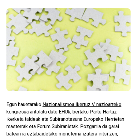
Egun hauetarako
Nazionalismoa Ikertuz V. nazioarteko
kongresua
antolatu dute EHUk, bertako Parte Hartuz
ikerketa taldeak eta Subiranotasuna Europako Herrietan
masterrak eta Forum Subiranistak. Pozgarria da garai
batean ia eztabaidetako monotema izatera iritsi zen,