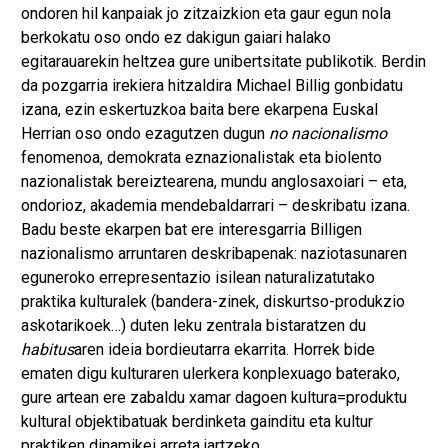
ondoren hil kanpaiak jo zitzaizkion eta gaur egun nola
berkokatu oso ondo ez dakigun gaiari halako
egitarauarekin heltzea gure unibertsitate publikotik. Berdin
da pozgarria irekiera hitzaldira Michael Billig gonbidatu
izana, ezin eskertuzkoa baita bere ekarpena Euskal
Herrian oso ondo ezagutzen dugun
no nacionalismo
fenomenoa, demokrata eznazionalistak eta biolento
nazionalistak bereiztearena, mundu anglosaxoiari – eta,
ondorioz, akademia mendebaldarrari – deskribatu izana.
Badu beste ekarpen bat ere interesgarria Billigen
nazionalismo arruntaren deskribapenak: naziotasunaren
eguneroko errepresentazio isilean naturalizatutako
praktika kulturalek (bandera-zinek, diskurtso-produkzio
askotarikoek…) duten leku zentrala bistaratzen du
habitus
aren ideia bordieutarra ekarrita. Horrek bide
ematen digu kulturaren ulerkera konplexuago baterako,
gure artean ere zabaldu xamar dagoen kultura=produktu
kultural objektibatuak berdinketa gainditu eta kultur
praktiken dinamikei arreta jartzeko.