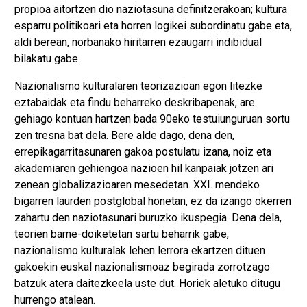
propioa aitortzen dio naziotasuna definitzerakoan; kultura
esparru politikoari eta horren logikei subordinatu gabe eta,
aldi berean, norbanako hiritarren ezaugarri indibidual
bilakatu gabe.
Nazionalismo kulturalaren teorizazioan egon litezke
eztabaidak eta findu beharreko deskribapenak, are
gehiago kontuan hartzen bada 90eko testuiunguruan sortu
zen tresna bat dela. Bere alde dago, dena den,
errepikagarritasunaren gakoa postulatu izana, noiz eta
akademiaren gehiengoa nazioen hil kanpaiak jotzen ari
zenean globalizazioaren mesedetan. XXI. mendeko
bigarren laurden postglobal honetan, ez da izango okerren
zahartu den naziotasunari buruzko ikuspegia. Dena dela,
teorien barne-doiketetan sartu beharrik gabe,
nazionalismo kulturalak lehen lerrora ekartzen dituen
gakoekin euskal nazionalismoaz begirada zorrotzago
batzuk atera daitezkeela uste dut. Horiek aletuko ditugu
hurrengo atalean.