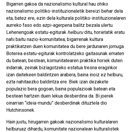
Bigarren gakoa da nazionalismo kultural hau ohiko
nazionalismo politiko-instituzionaletik bereizi behar dela
eta, batez ere, ezin dela kulturala politiko-instituzionalaren
aurreko faso edo azpi-agerpena balitz bezala ulertu.
Lehenengoak estatu-egiturak
helburu
ditu, horietatik eratu
nahi baitu nazio-komunitatea; bigarrenak kultura
praktikatzen duen komunitatea du bere jardunaren jomuga.
Boterea estatu-egiturak kontrolatzeko gaitasunak ematen
du batean; bestean, komunitatearen praktika horiek duten
indarrak, zeinak biziagotzeko estatua tresna eraginkor
izan daitekeen baldintzen arabera, baina inoiz ez helburu,
ezta nahitaezko baldintza ere. Biek izan dezakete
populazio bera gogoan, baina populazioak batean eta
bestean hartzen duen lekua desberdina da. Bi joerek
oinarrian “ideia-mundu” desberdinak dituztela dio
Hutchinsonek.
Hain justu, hirugarren gakoak nazionalismo kulturalaren
helburuaz dihardu, komunitate nazionalean kulturalistek