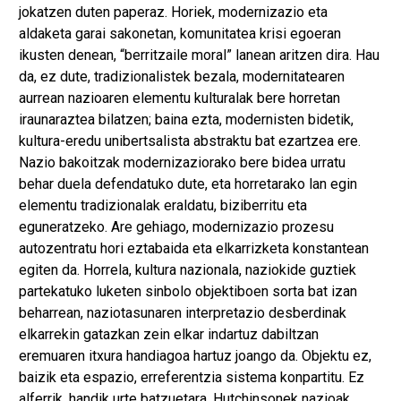
jokatzen duten paperaz. Horiek, modernizazio eta
aldaketa garai sakonetan, komunitatea krisi egoeran
ikusten denean, “berritzaile moral” lanean aritzen dira. Hau
da, ez dute, tradizionalistek bezala, modernitatearen
aurrean nazioaren elementu kulturalak bere horretan
iraunaraztea bilatzen; baina ezta, modernisten bidetik,
kultura-eredu unibertsalista abstraktu bat ezartzea ere.
Nazio bakoitzak modernizaziorako bere bidea urratu
behar duela defendatuko dute, eta horretarako lan egin
elementu tradizionalak eraldatu, biziberritu eta
eguneratzeko. Are gehiago, modernizazio prozesu
autozentratu hori eztabaida eta elkarrizketa konstantean
egiten da. Horrela, kultura nazionala, naziokide guztiek
partekatuko luketen sinbolo objektiboen sorta bat izan
beharrean, naziotasunaren interpretazio desberdinak
elkarrekin gatazkan zein elkar indartuz dabiltzan
eremuaren itxura handiagoa hartuz joango da. Objektu ez,
baizik eta espazio, erreferentzia sistema konpartitu. Ez
alferrik, handik urte batzuetara, Hutchinsonek nazioak