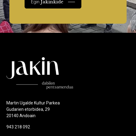
Jakinkide
Egin
Martin Ugalde Kultur Parkea
Gudarien etorbidea, 29
20140 Andoain
943 218 092