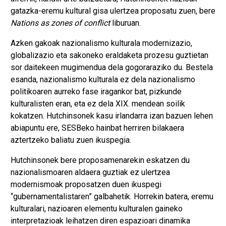
gatazka-eremu kultural gisa ulertzea proposatu zuen, bere
Nations as zones of conflict
liburuan.
Azken gakoak nazionalismo kulturala modernizazio,
globalizazio eta sakoneko eraldaketa prozesu guztietan
sor daitekeen mugimendua dela gogoraraziko du. Bestela
esanda, nazionalismo kulturala ez dela nazionalismo
politikoaren aurreko fase iragankor bat, pizkunde
kulturalisten eran, eta ez dela XIX. mendean soilik
kokatzen. Hutchinsonek kasu irlandarra izan bazuen lehen
abiapuntu ere, SESBeko hainbat herriren bilakaera
aztertzeko baliatu zuen ikuspegia.
Hutchinsonek bere proposamenarekin eskatzen du
nazionalismoaren aldaera guztiak ez ulertzea
modernismoak proposatzen duen ikuspegi
“gubernamentalistaren” galbahetik. Horrekin batera, eremu
kulturalari, nazioaren elementu kulturalen gaineko
interpretazioak leihatzen diren espazioari dinamika