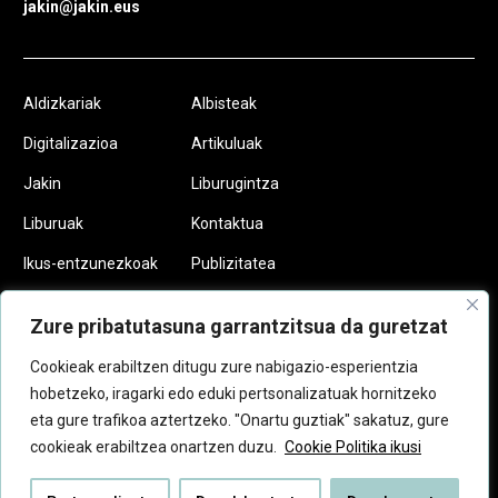
jakin@jakin.eus
Aldizkariak
Albisteak
Digitalizazioa
Artikuluak
Jakin
Liburugintza
Liburuak
Kontaktua
Ikus-entzunezkoak
Publizitatea
Podcastak
Egin zaitez
Zure pribatutasuna garrantzitsua da guretzat
Jakinkide
Cookieak erabiltzen ditugu zure nabigazio-esperientzia
hobetzeko, iragarki edo eduki pertsonalizatuak hornitzeko
eta gure trafikoa aztertzeko. "Onartu guztiak" sakatuz, gure
cookieak erabiltzea onartzen duzu.
Cookie Politika ikusi
Lege aipamenak
© 2026 Dabilen pentsamendua