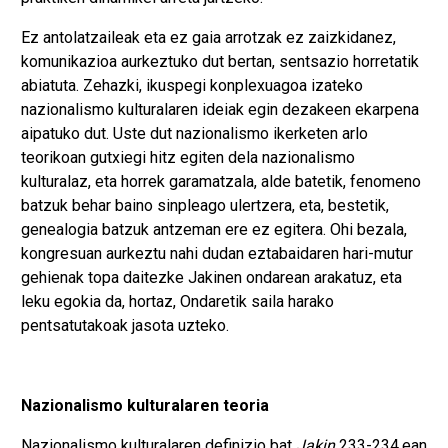
Ez antolatzaileak eta ez gaia arrotzak ez zaizkidanez,
komunikazioa aurkeztuko dut bertan, sentsazio horretatik
abiatuta. Zehazki, ikuspegi konplexuagoa izateko
nazionalismo kulturalaren ideiak egin dezakeen ekarpena
aipatuko dut. Uste dut nazionalismo ikerketen arlo
teorikoan gutxiegi hitz egiten dela nazionalismo
kulturalaz, eta horrek garamatzala, alde batetik, fenomeno
batzuk behar baino sinpleago ulertzera, eta, bestetik,
genealogia batzuk antzeman ere ez egitera. Ohi bezala,
kongresuan aurkeztu nahi dudan eztabaidaren hari-mutur
gehienak topa daitezke Jakinen ondarean arakatuz, eta
leku egokia da, hortaz, Ondaretik saila harako
pentsatutakoak jasota uzteko.
Nazionalismo kulturalaren teoria
Nazionalismo kulturalaren definizio bat
Jakin
233-234.ean