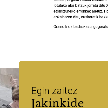
lotutako alor batzuk jorratu ditu 
etorkizuneko erronkak aletuz. Ho
eskaintzen ditu, euskaratik hez
Oraindik ez badaukazu, gogorat
Egin zaitez
Jakinkide