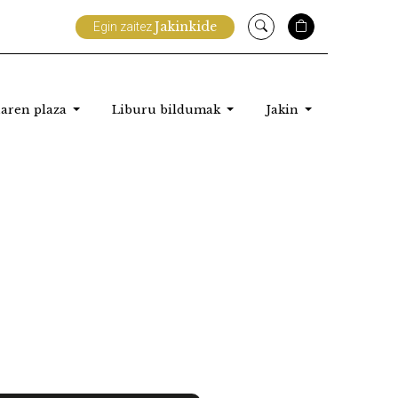
Jakinkide
Egin zaitez
aren plaza
Liburu bildumak
Jakin