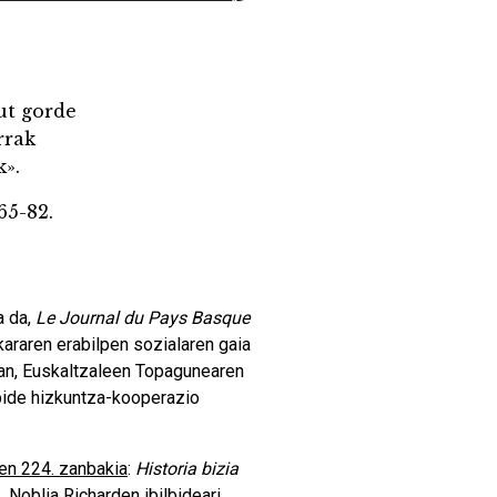
ut gorde
rrak
k».
 65-82.
a da,
Le Journal du Pays Basque
araren erabilpen sozialaren gaia
rian, Euskaltzaleen Topagunearen
abide hizkuntza-kooperazio
en 224. zanbakia
:
Historia bizia
 Noblia Richarden ibilbideari