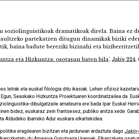
u soziolinguistikoak dramatikoak direla. Baina ez d
raultzeko partekatzen ditugun dinamikak biziki ede
tik, baina badute bereziki bizinahi eta biziberritzeti
ntza eta Hizkuntza: osotasun baten bila
’,
Jakin
224
,
es letrak eta euskal filologia ditu ikasiak. Lehen ofizioz kazetari
 Egun, Seaskako Hizkuntza Proiektuaren koordinatzailea da. Eusk
oziolinguistika-dibulgatzaile amateurra ere bada Ipar Euskal Her
dinen bidez, euskaraz zein frantsesez, publiko anitza xede. Gar
eta Aldudeko ibarreko Adur euskara elkartekidea.
 politika eragilearen bizitzan eta jardunean ardaztuta dago
Jakin
-
elkarrizketatu du Amagoia Gurrutxaga Urangak. Elkarrizketa osatuz,