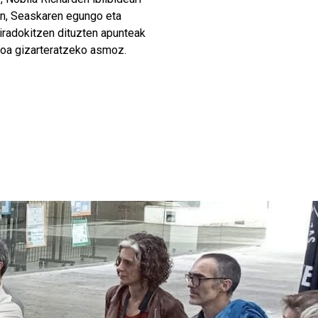
uan, Seaskaren egungo eta
 iradokitzen dituzten apunteak
goa gizarteratzeko asmoz.