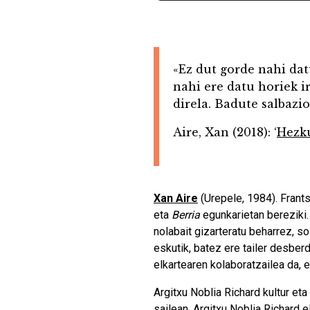
«Ez dut gorde nahi dat
nahi ere datu horiek i
direla. Badute salbazio
Aire, Xan (2018): ‘
Hezku
Xan Aire
(Urepele, 1984). Frants
eta
Berria
egunkarietan bereziki.
nolabait gizarteratu beharrez, s
eskutik, batez ere tailer desber
elkartearen kolaboratzailea da, 
Argitxu Noblia Richard kultur eta
sailean, Argitxu Noblia Richard 