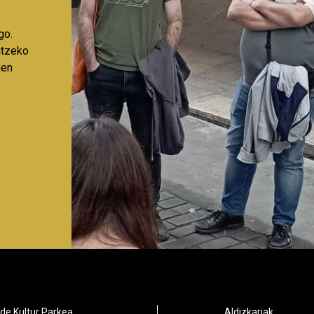
go.
aitzeko
nen
de Kultur Parkea
Aldizkariak