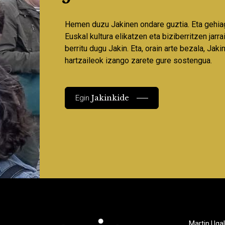
Hemen duzu Jakinen ondare guztia. Eta gehia
Euskal kultura elikatzen eta biziberritzen jarr
berritu dugu Jakin. Eta, orain arte bezala, Jaki
hartzaileok izango zarete gure sostengua.
Jakinkide
Egin
Martin Ugal