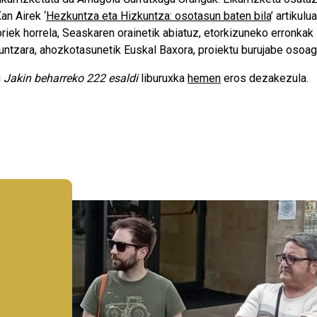
Xan Airek ‘
Hezkuntza eta Hizkuntza: osotasun baten bila
’ artikul
riek horrela, Seaskaren orainetik abiatuz, etorkizuneko erronkak
kuntzara, ahozkotasunetik Euskal Baxora, proiektu burujabe osoa
u
Jakin beharreko 222 esaldi
liburuxka
hemen
eros dezakezula.