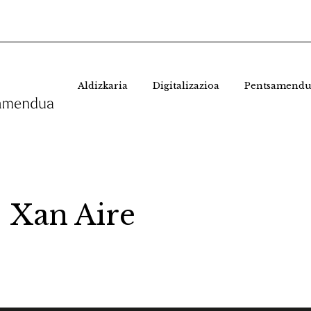
Aldizkaria
Digitalizazioa
Pentsamendu
] Xan Aire