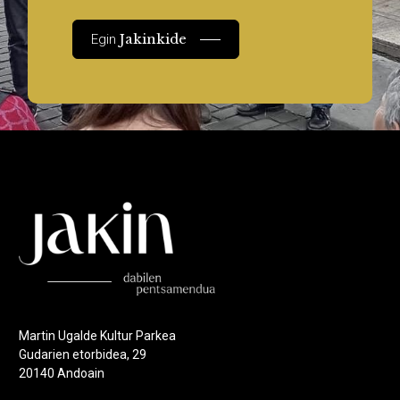
Jakinkide
Egin
Martin Ugalde Kultur Parkea
Gudarien etorbidea, 29
20140 Andoain