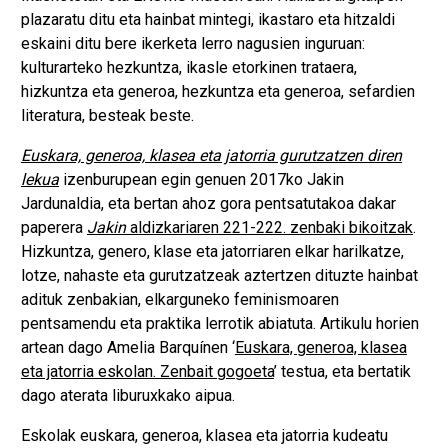
plazaratu ditu eta hainbat mintegi, ikastaro eta hitzaldi
eskaini ditu bere ikerketa lerro nagusien inguruan:
kulturarteko hezkuntza, ikasle etorkinen trataera,
hizkuntza eta generoa, hezkuntza eta generoa, sefardien
literatura, besteak beste.
Euskara, generoa, klasea eta jatorria gurutzatzen diren
lekua
izenburupean egin genuen 2017ko Jakin
Jardunaldia, eta bertan ahoz gora pentsatutakoa dakar
paperera
Jakin
aldizkariaren 221-222. zenbaki bikoitzak
.
Hizkuntza, genero, klase eta jatorriaren elkar harilkatze,
lotze, nahaste eta gurutzatzeak aztertzen dituzte hainbat
adituk zenbakian, elkarguneko feminismoaren
pentsamendu eta praktika lerrotik abiatuta. Artikulu horien
artean dago Amelia Barquínen ‘
Euskara, generoa, klasea
eta jatorria eskolan. Zenbait gogoeta
’ testua, eta bertatik
dago aterata liburuxkako aipua.
Eskolak euskara, generoa, klasea eta jatorria kudeatu