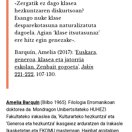
«Zergatik ez dago klasea
hezkuntzaren diskurtsoan?
Esango nuke klase
desparekotasuna naturalizatuta
dagoela. Agian ‘klase itsutasunaz’
ere hitz egin genezake».
Barquín, Amelia (2017): ‘
Euskara,
generoa, klasea eta jatorria
eskolan. Zenbait gogoeta
’,
Jakin
221-222
, 107-130.
Amelia Barquín
(Bilbo 1965). Filologia Erromanikoan
doktorea da. Mondragon Unibertsitateko HUHEZI
Fakultateko irakaslea da; ‘Kulturarteko hezkuntza’ eta
‘Generoa eta hezkuntza’ ikasgaiez arduratzen da Irakasle
Ikasketetan eta EKOMU masterrean. Hainbat argitalpen