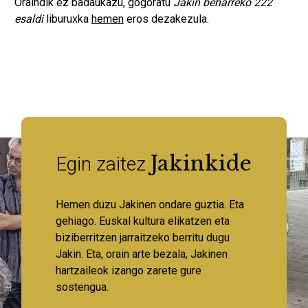
Oraindik ez badaukazu, gogoratu
Jakin beharreko 222
esaldi
liburuxka
hemen
eros dezakezula.
Jakinkide
Egin zaitez
Hemen duzu Jakinen ondare guztia. Eta
gehiago. Euskal kultura elikatzen eta
biziberritzen jarraitzeko berritu dugu
Jakin. Eta, orain arte bezala, Jakinen
hartzaileok izango zarete gure
sostengua.