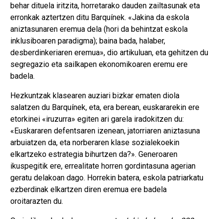
behar dituela iritzita, horretarako dauden zailtasunak eta
erronkak aztertzen ditu Barquínek. «Jakina da eskola
aniztasunaren eremua dela (hori da behintzat eskola
inklusiboaren paradigma); baina bada, halaber,
desberdinkeriaren eremua», dio artikuluan, eta gehitzen du
segregazio eta sailkapen ekonomikoaren eremu ere
badela.
Hezkuntzak klasearen auziari bizkar ematen diola
salatzen du Barquínek, eta, era berean, euskararekin ere
etorkinei «iruzurra» egiten ari garela iradokitzen du:
«Euskararen defentsaren izenean, jatorriaren aniztasuna
arbuiatzen da, eta norberaren klase sozialekoekin
elkartzeko estrategia bihurtzen da?». Generoaren
ikuspegitik ere, errealitate horren gordintasuna agerian
geratu delakoan dago. Horrekin batera, eskola patriarkatu
ezberdinak elkartzen diren eremua ere badela
oroitarazten du.