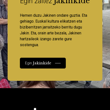
Jakinkide
Egin zaitez
Hemen duzu Jakinen ondare guztia. Eta
gehiago. Euskal kultura elikatzen eta
biziberritzen jarraitzeko berritu dugu
Jakin. Eta, orain arte bezala, Jakinen
hartzaileok izango zarete gure
sostengua.
Jakinkide
Egin