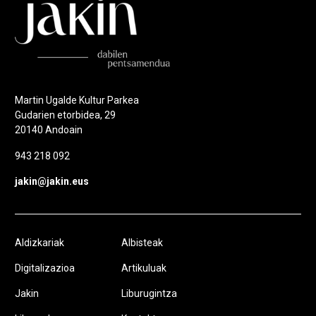
Martin Ugalde Kultur Parkea
Gudarien etorbidea, 29
20140 Andoain
943 218 092
jakin@jakin.eus
Aldizkariak
Albisteak
Digitalizazioa
Artikuluak
Jakin
Liburugintza