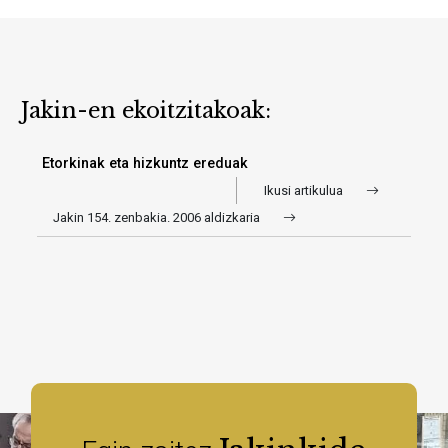
Jakin-en ekoitzitakoak:
Etorkinak eta hizkuntz ereduak
Ikusi artikulua
Jakin 154. zenbakia. 2006 aldizkaria