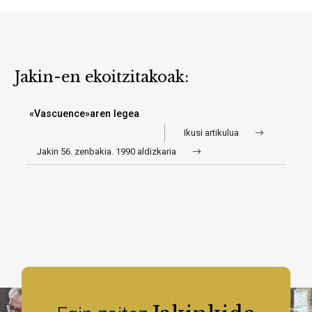
Jakin-en ekoitzitakoak:
«Vascuence»aren legea
Ikusi artikulua
Jakin 56. zenbakia. 1990 aldizkaria