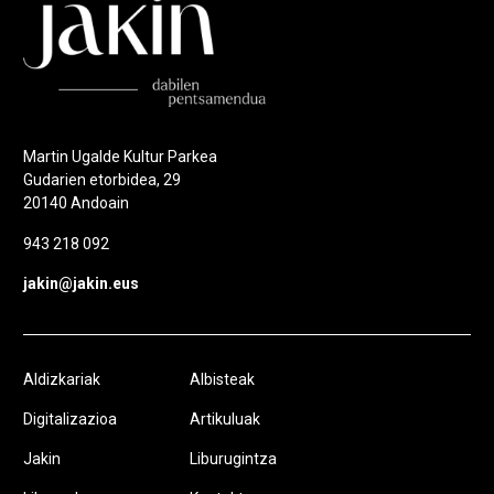
Martin Ugalde Kultur Parkea
Gudarien etorbidea, 29
20140 Andoain
943 218 092
jakin@jakin.eus
Aldizkariak
Albisteak
Digitalizazioa
Artikuluak
Jakin
Liburugintza