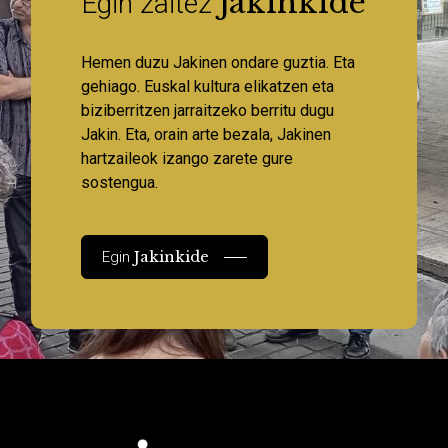
Jakinkide
Egin zaitez
Hemen duzu Jakinen ondare guztia. Eta
gehiago. Euskal kultura elikatzen eta
biziberritzen jarraitzeko berritu dugu
Jakin. Eta, orain arte bezala, Jakinen
hartzaileok izango zarete gure
sostengua.
Jakinkide
Egin