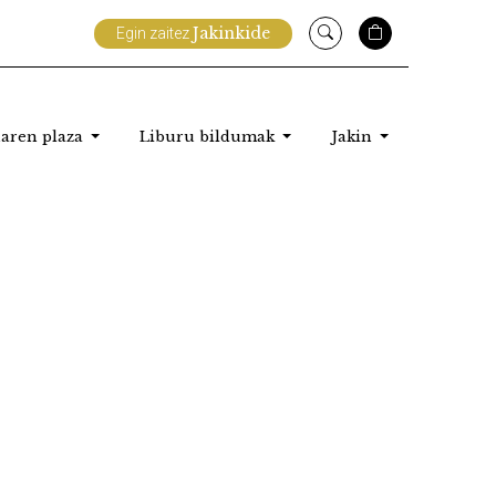
Jakinkide
Egin zaitez
aren plaza
Liburu bildumak
Jakin