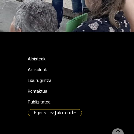
Albisteak
Artikuluak
Liburugintza
Kontaktua
Publizitatea
Jakinkide
Egin zaitez