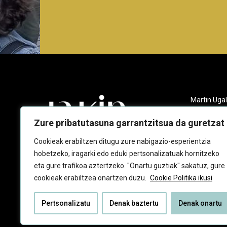
Martin Ugal
Gudarien et
20140 And
Zure pribatutasuna garrantzitsua da guretzat
943 218 09
Cookieak erabiltzen ditugu zure nabigazio-esperientzia
hobetzeko, iragarki edo eduki pertsonalizatuak hornitzeko
jakin@jaki
eta gure trafikoa aztertzeko. "Onartu guztiak" sakatuz, gure
cookieak erabiltzea onartzen duzu.
Cookie Politika ikusi
Pertsonalizatu
Denak baztertu
Denak onartu