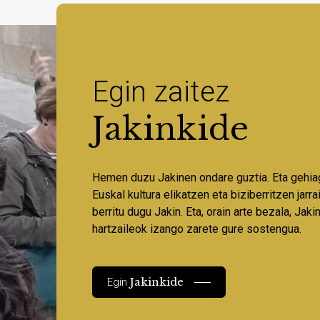
Egin zaitez
Jakinkide
Hemen duzu Jakinen ondare guztia. Eta gehia
Euskal kultura elikatzen eta biziberritzen jarr
berritu dugu Jakin. Eta, orain arte bezala, Jaki
hartzaileok izango zarete gure sostengua.
Jakinkide
Egin