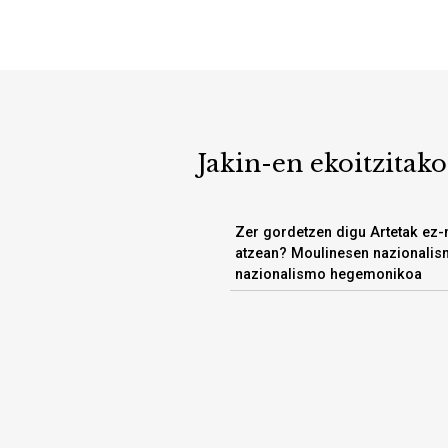
Jakin-en ekoitzitako
Zer gordetzen digu Artetak ez-
atzean? Moulinesen nazionalism
nazionalismo hegemonikoa