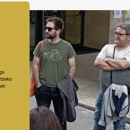
go.
aitzeko
nen