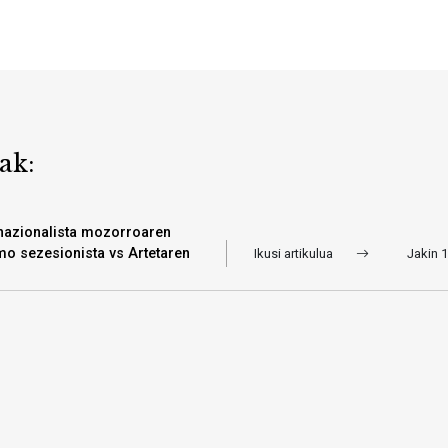
ak:
nazionalista mozorroaren
o sezesionista vs Artetaren
Ikusi artikulua
Jakin 