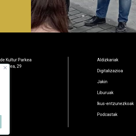
de Kultur Parkea
Aldizkariak
orbidea, 29
Digitalizazioa
oain
Jakin
2
Liburuak
n.eus
Ikus-entzunezkoak
Podcastak