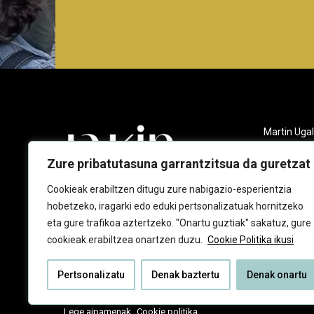
Martin Ugal
Gudarien et
20140 And
Zure pribatutasuna garrantzitsua da guretzat
943 218 09
Cookieak erabiltzen ditugu zure nabigazio-esperientzia
hobetzeko, iragarki edo eduki pertsonalizatuak hornitzeko
jakin@jaki
eta gure trafikoa aztertzeko. "Onartu guztiak" sakatuz, gure
cookieak erabiltzea onartzen duzu.
Cookie Politika ikusi
Pertsonalizatu
Denak baztertu
Denak onartu
Lege aipamenak
Cookie politika