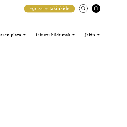
Jakinkide
Egin zaitez
aren plaza
Liburu bildumak
Jakin