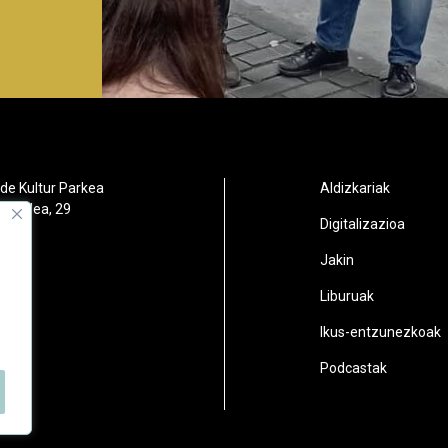
de Kultur Parkea
Aldizkariak
orbidea, 29
Digitalizazioa
oain
Jakin
2
Liburuak
n.eus
Ikus-entzunezkoak
Podcastak