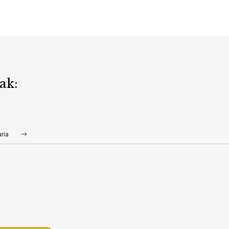
ak:
aria