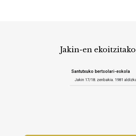
Jakin-en ekoitzitako
Santutxuko bertsolari-eskola
Jakin 17/18. zenbakia. 1981 aldizk