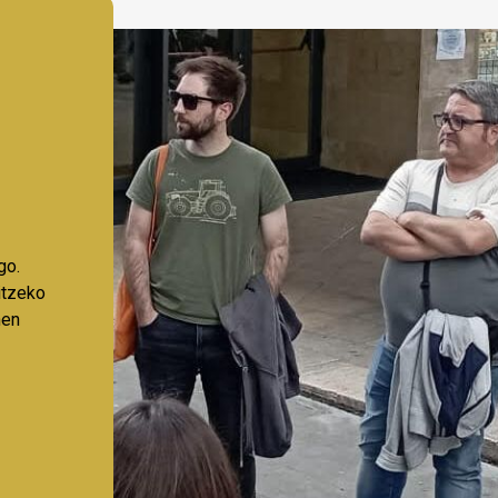
go.
aitzeko
nen