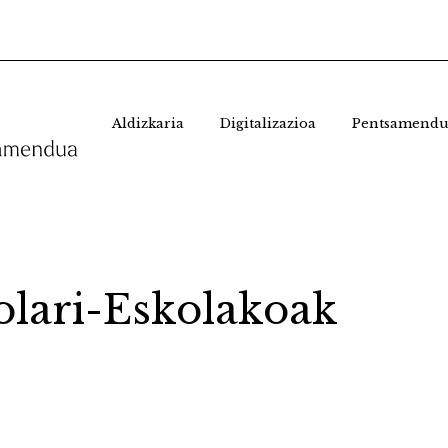
Aldizkaria
Digitalizazioa
Pentsamendu
olari-Eskolakoak