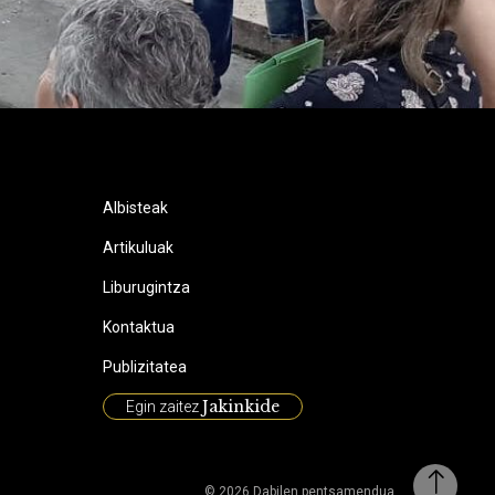
Albisteak
Artikuluak
Liburugintza
Kontaktua
Publizitatea
Jakinkide
Egin zaitez
© 2026 Dabilen pentsamendua