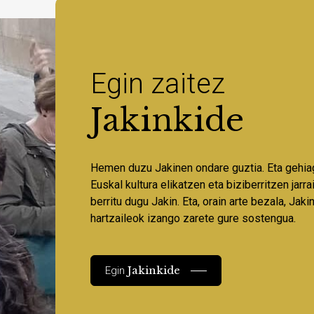
Egin zaitez
Jakinkide
Hemen duzu Jakinen ondare guztia. Eta gehia
Euskal kultura elikatzen eta biziberritzen jarr
berritu dugu Jakin. Eta, orain arte bezala, Jaki
hartzaileok izango zarete gure sostengua.
Jakinkide
Egin