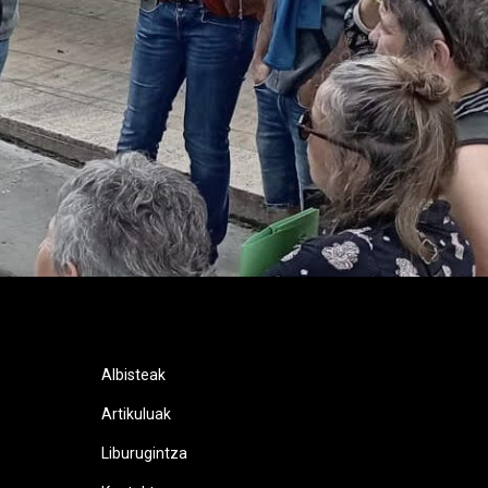
Albisteak
Artikuluak
Liburugintza