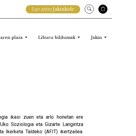
Jakinkide
Egin zaitez
aren plaza
Liburu bildumak
Jakin
logia ikasi zuen eta arlo honetan ere
HUko Soziologia eta Gizarte Langintza
a Ikerketa Taldeko (AFIT) ikertzailea.