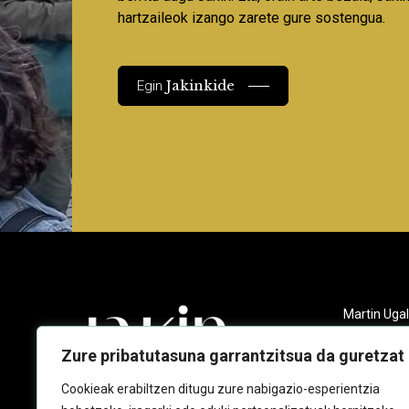
hartzaileok izango zarete gure sostengua.
Jakinkide
Egin
Martin Ugal
Gudarien et
20140 And
Zure pribatutasuna garrantzitsua da guretzat
943 218 09
Cookieak erabiltzen ditugu zure nabigazio-esperientzia