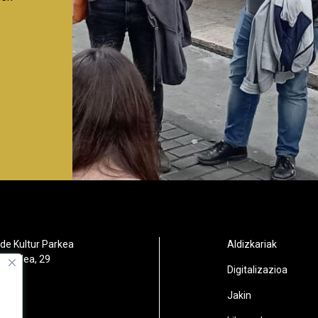
de Kultur Parkea
Aldizkariak
orbidea, 29
Digitalizazioa
oain
Jakin
2