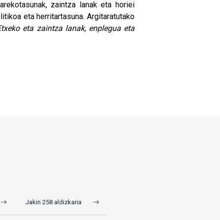
arekotasunak, zaintza lanak eta horiei
itikoa eta herritartasuna. Argitaratutako
Etxeko eta zaintza lanak, enplegua eta
Jakin 258 aldizkaria