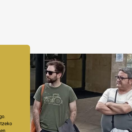
go.
aitzeko
nen