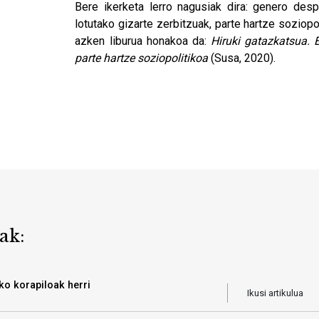
Bere ikerketa lerro nagusiak dira: genero desp
lotutako gizarte zerbitzuak, parte hartze soziopol
azken liburua honakoa da:
Hiruki gatazkatsua. 
parte hartze soziopolitikoa
(Susa, 2020).
ak:
ko korapiloak herri
Ikusi artikulua