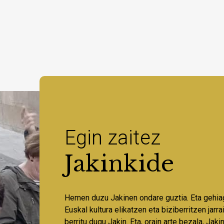
Egin zaitez
Jakinkide
Hemen duzu Jakinen ondare guztia. Eta gehia
Euskal kultura elikatzen eta biziberritzen jarr
berritu dugu Jakin. Eta, orain arte bezala, Jaki