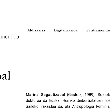
Aldizkaria
Digitalizazioa
Pentsamendu
al
Marina Sagastizabal
(Gasteiz, 1989). Sozio
doktorea da Euskal Herriko Unibertsitatean. E
Saileko irakaslea da, eta Antropologia Feminist