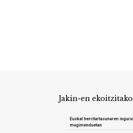
Jakin-en ekoitzitako
Euskal herritartasunaren inguru
mugimenduetan