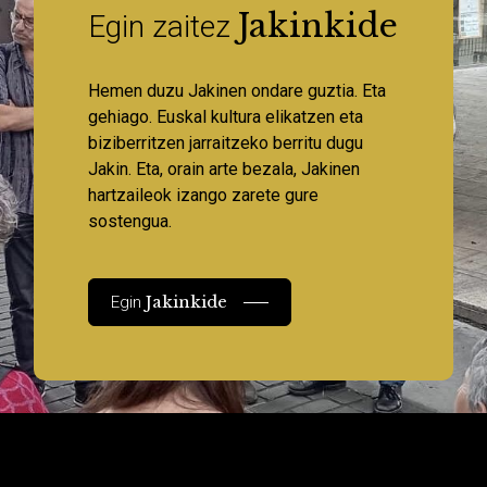
Jakinkide
Egin zaitez
Hemen duzu Jakinen ondare guztia. Eta
gehiago. Euskal kultura elikatzen eta
biziberritzen jarraitzeko berritu dugu
Jakin. Eta, orain arte bezala, Jakinen
hartzaileok izango zarete gure
sostengua.
Jakinkide
Egin