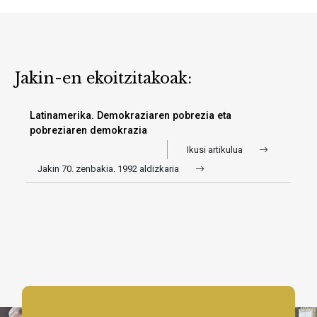
Jakin-en ekoitzitakoak:
Latinamerika. Demokraziaren pobrezia eta
pobreziaren demokrazia
Ikusi artikulua
Jakin 70. zenbakia. 1992 aldizkaria