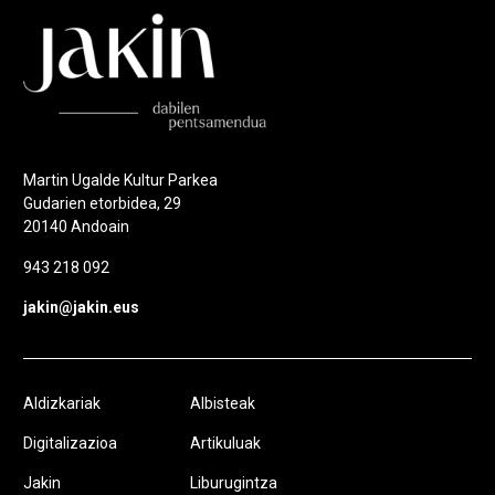
Martin Ugalde Kultur Parkea
Gudarien etorbidea, 29
20140 Andoain
943 218 092
jakin@jakin.eus
Aldizkariak
Albisteak
Digitalizazioa
Artikuluak
Jakin
Liburugintza