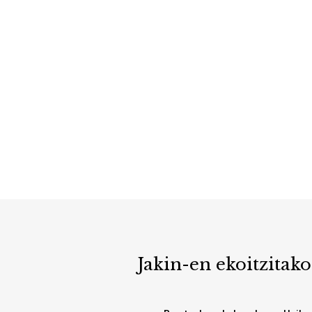
Jakin-en ekoitzitako