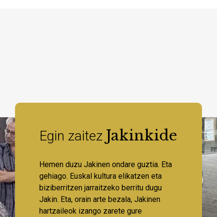
Jakinkide
Egin zaitez
Hemen duzu Jakinen ondare guztia. Eta
gehiago. Euskal kultura elikatzen eta
biziberritzen jarraitzeko berritu dugu
Jakin. Eta, orain arte bezala, Jakinen
hartzaileok izango zarete gure