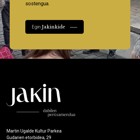
sostengua.
Jakinkide
Egin
Martin Ugalde Kultur Parkea
Gudarien etorbidea, 29