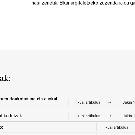
hasi zenetik. Elkar argitaletxeko zuzendaria da g
ak:
uruen doakotasuna eta euskal
Ikusi artikulua
Jakin 
diko hitzak
Ikusi artikulua
Jakin 
ko
Ikusi artikulua