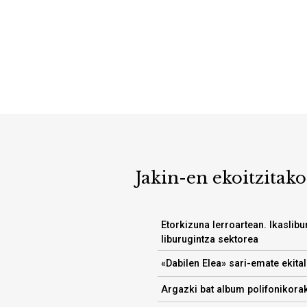
Jakin-en ekoitzitako
Etorkizuna lerroartean. Ikaslib
liburugintza sektorea
«Dabilen Elea» sari-emate ekital
Argazki bat album polifonikora