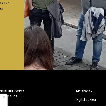
aitzeko
nen
de Kultur Parkea
Aldizkariak
orbidea, 29
Digitalizazioa
oain