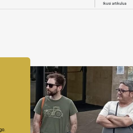
Ikusi artikulua
go.