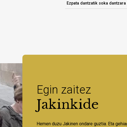
Ezpata dantzatik soka dantzara
Egin zaitez
Jakinkide
Hemen duzu Jakinen ondare guztia. Eta gehia