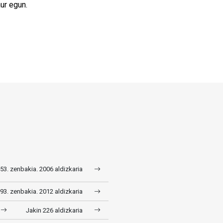
aur egun.
153. zenbakia. 2006 aldizkaria
193. zenbakia. 2012 aldizkaria
Jakin 226 aldizkaria