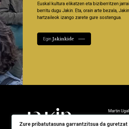
Euskal kultura elikatzen eta biziberritzen jarr
berritu dugu Jakin. Eta, orain arte bezala, Jaki
hartzaileok izango zarete gure sostengua.
Jakinkide
Egin
Martin Ugal
Gudarien et
20140 And
Zure pribatutasuna garrantzitsua da guretzat