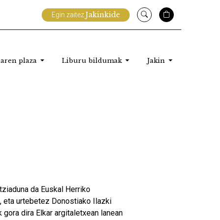
Jakinkide
Egin zaitez
aren plaza
Liburu bildumak
Jakin
tziaduna da Euskal Herriko
, eta urtebetez Donostiako Ilazki
 gora dira Elkar argitaletxean lanean