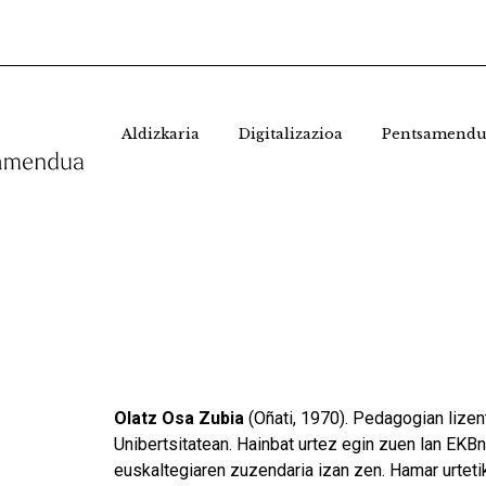
Aldizkaria
Digitalizazioa
Pentsamendu
Olatz Osa Zubia
(Oñati, 1970). Pedagogian lizen
Unibertsitatean. Hainbat urtez egin zuen lan EKBn
euskaltegiaren zuzendaria izan zen. Hamar urtetik