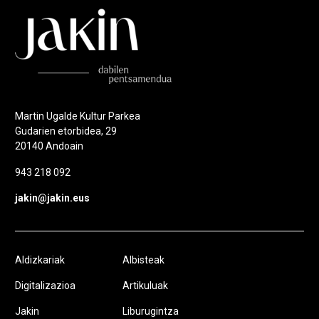
Martin Ugalde Kultur Parkea
Gudarien etorbidea, 29
20140 Andoain
943 218 092
jakin@jakin.eus
Aldizkariak
Albisteak
Digitalizazioa
Artikuluak
Jakin
Liburugintza