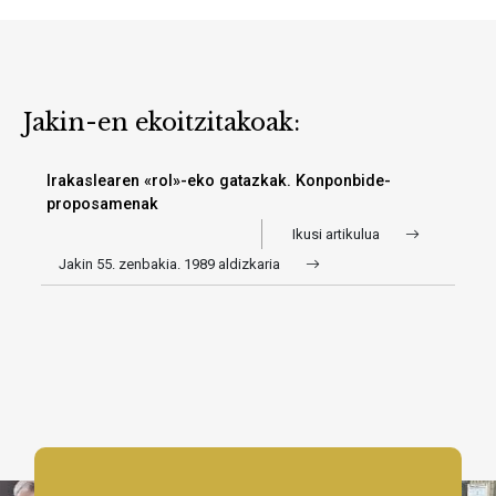
Jakin-en ekoitzitakoak:
Irakaslearen «rol»-eko gatazkak. Konponbide-
proposamenak
Ikusi artikulua
Jakin 55. zenbakia. 1989 aldizkaria