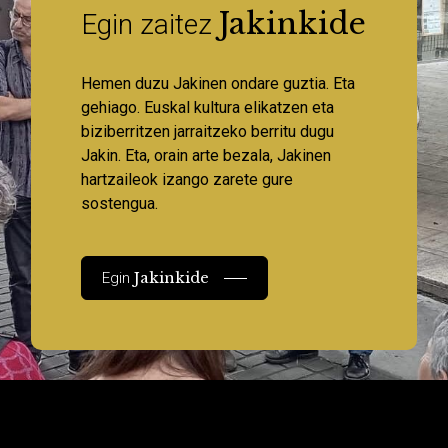
Jakinkide
Egin zaitez
Hemen duzu Jakinen ondare guztia. Eta
gehiago. Euskal kultura elikatzen eta
biziberritzen jarraitzeko berritu dugu
Jakin. Eta, orain arte bezala, Jakinen
hartzaileok izango zarete gure
sostengua.
Jakinkide
Egin