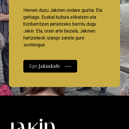
Hemen duzu Jakinen ondare guztia. Eta
gehiago. Euskal kultura elikatzen eta
biziberritzen jarraitzeko berritu dugu
Jakin. Eta, orain arte bezala, Jakinen
hartzaileok izango zarete gure
sostengua.
Jakinkide
Egin