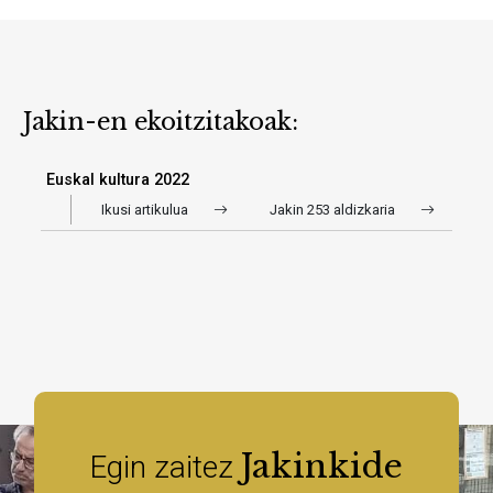
Jakin-en ekoitzitakoak:
Euskal kultura 2022
Ikusi artikulua
Jakin 253 aldizkaria
Jakinkide
Egin zaitez