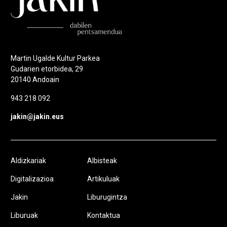
Martin Ugalde Kultur Parkea
Gudarien etorbidea, 29
20140 Andoain
943 218 092
jakin@jakin.eus
Aldizkariak
Albisteak
Digitalizazioa
Artikuluak
Jakin
Liburugintza
Liburuak
Kontaktua