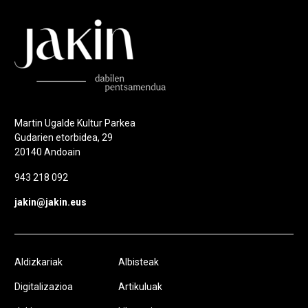
Martin Ugalde Kultur Parkea
Gudarien etorbidea, 29
20140 Andoain
943 218 092
jakin@jakin.eus
Aldizkariak
Albisteak
Digitalizazioa
Artikuluak