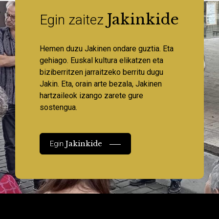
Jakinkide
Egin zaitez
Hemen duzu Jakinen ondare guztia. Eta
gehiago. Euskal kultura elikatzen eta
biziberritzen jarraitzeko berritu dugu
Jakin. Eta, orain arte bezala, Jakinen
hartzaileok izango zarete gure
sostengua.
Jakinkide
Egin