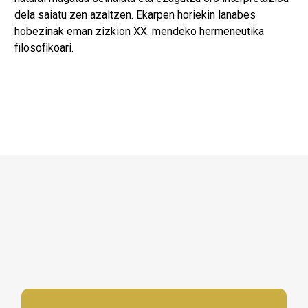
dela saiatu zen azaltzen. Ekarpen horiekin lanabes
hobezinak eman zizkion XX. mendeko hermeneutika
filosofikoari.