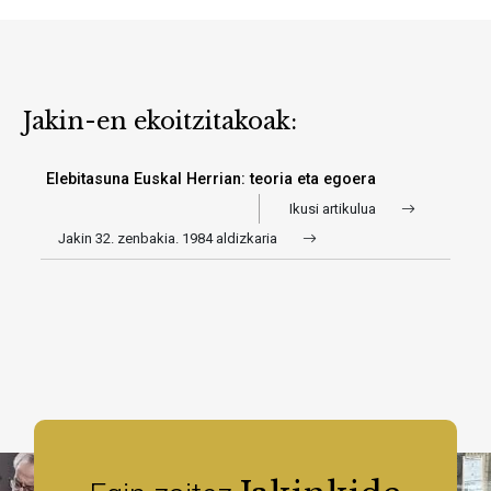
Jakin-en ekoitzitakoak:
Elebitasuna Euskal Herrian: teoria eta egoera
Ikusi artikulua
Jakin 32. zenbakia. 1984 aldizkaria