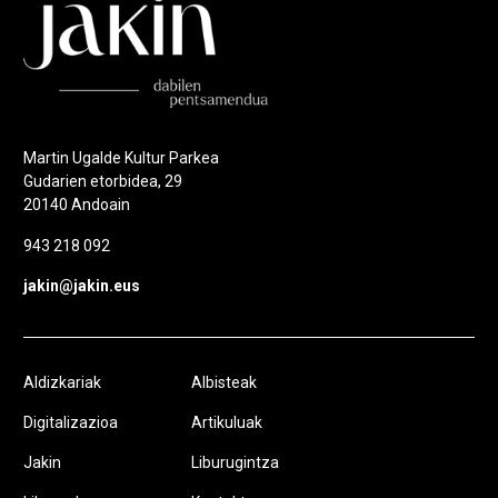
Martin Ugalde Kultur Parkea
Gudarien etorbidea, 29
20140 Andoain
943 218 092
jakin@jakin.eus
Aldizkariak
Albisteak
Digitalizazioa
Artikuluak
Jakin
Liburugintza