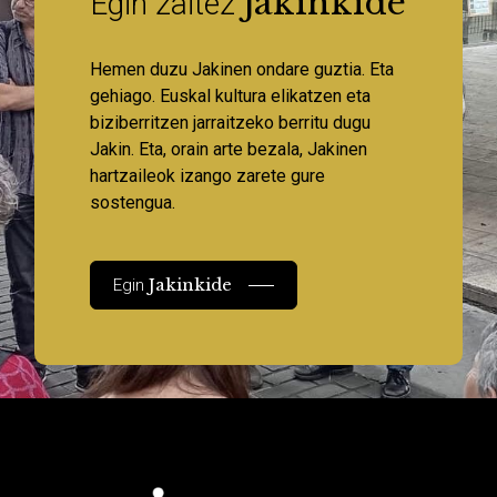
Jakinkide
Egin zaitez
Hemen duzu Jakinen ondare guztia. Eta
gehiago. Euskal kultura elikatzen eta
biziberritzen jarraitzeko berritu dugu
Jakin. Eta, orain arte bezala, Jakinen
hartzaileok izango zarete gure
sostengua.
Jakinkide
Egin