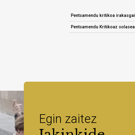
Pentsamendu kritikoa irakasga
Pentsamendu Kritikoaz solasean
Egin zaitez
Jakinkide