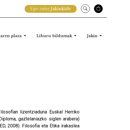
Jakinkide
Egin zaitez
aren plaza
Liburu bildumak
Jakin
ilosofian lizentziaduna Euskal Herriko
Diploma, gaztelaniazko siglen arabera)
ED, 2008). Filosofia eta Etika irakaslea