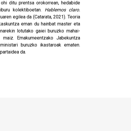
 ohi ditu prentsa orokorrean, hedabide
liburu kolektiboetan.
Hablemos claro.
ruaren egilea da (Catarata, 2021). Teoria
rakaskuntza eman du hainbat master eta
narekin lotutako gaiei buruzko mahai-
du maiz. Emakumeentzako Jabekuntza
ministari buruzko ikastaroak ematen.
partaidea da.