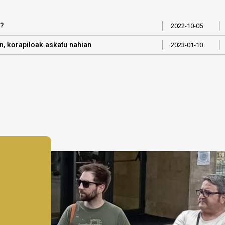
i?
2022-10-05
, korapiloak askatu nahian
2023-01-10