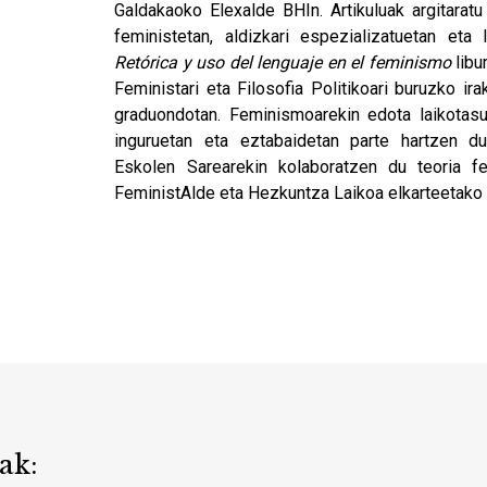
Galdakaoko Elexalde BHIn. Artikuluak argitaratu
feministetan, aldizkari espezializatuetan eta 
Retórica y uso del lenguaje en el feminismo
libu
Feministari eta Filosofia Politikoari buruzko i
graduondotan. Feminismoarekin edota laikotasu
inguruetan eta eztabaidetan parte hartzen 
Eskolen Sarearekin kolaboratzen du teoria fe
FeministAlde eta Hezkuntza Laikoa elkarteetako 
ak: