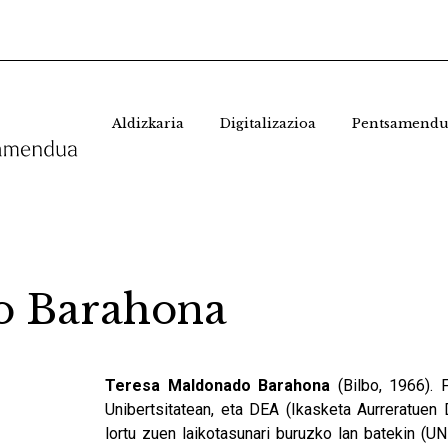
Aldizkaria
Digitalizazioa
Pentsamendu
o Barahona
Teresa Maldonado Barahona
(Bilbo, 1966). F
Unibertsitatean, eta DEA (Ikasketa Aurreratuen 
lortu zuen laikotasunari buruzko lan batekin (UN