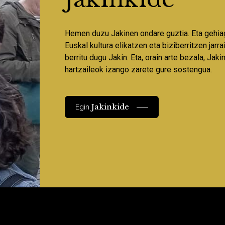
Hemen duzu Jakinen ondare guztia. Eta gehia
Euskal kultura elikatzen eta biziberritzen jarr
berritu dugu Jakin. Eta, orain arte bezala, Jaki
hartzaileok izango zarete gure sostengua.
Jakinkide
Egin