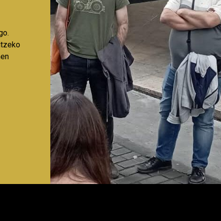
go.
aitzeko
nen