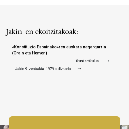
Jakin-en ekoitzitakoak:
«Konstituzio Espainako»ren euskara negargarria
(Orain eta Hemen)
Ikusi artikulua
Jakin 9. zenbakia. 1979 aldizkaria