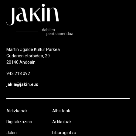
Martin Ugalde Kultur Parkea
Gudarien etorbidea, 29
20140 Andoain
943 218 092
jakin@jakin.eus
Aldizkariak
Albisteak
Digitalizazioa
Artikuluak
Jakin
Liburugintza