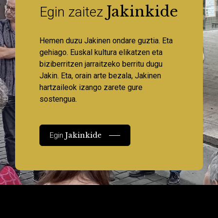
Jakinkide
Egin zaitez
Hemen duzu Jakinen ondare guztia. Eta
gehiago. Euskal kultura elikatzen eta
biziberritzen jarraitzeko berritu dugu
Jakin. Eta, orain arte bezala, Jakinen
hartzaileok izango zarete gure
sostengua.
Jakinkide
Egin