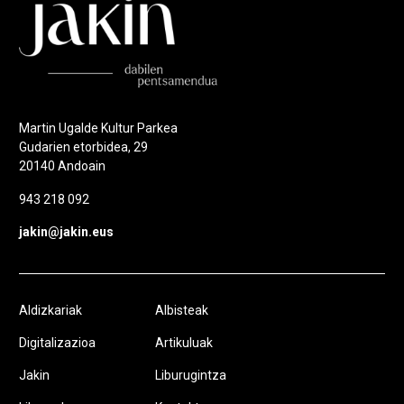
Martin Ugalde Kultur Parkea
Gudarien etorbidea, 29
20140 Andoain
943 218 092
jakin@jakin.eus
Aldizkariak
Albisteak
Digitalizazioa
Artikuluak
Jakin
Liburugintza