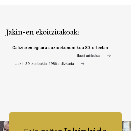
Jakin-en ekoitzitakoak:
Galiziaren egitura sozioekonomikoa 80. urteetan
Ikusi artikulua
Jakin 39. zenbakia. 1986 aldizkaria