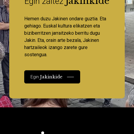
Jakinkide
Egin zaitez
Hemen duzu Jakinen ondare guztia. Eta
gehiago. Euskal kultura elikatzen eta
biziberritzen jarraitzeko berritu dugu
Jakin. Eta, orain arte bezala, Jakinen
hartzaileok izango zarete gure
sostengua.
Jakinkide
Egin