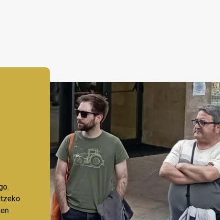
go.
aitzeko
nen