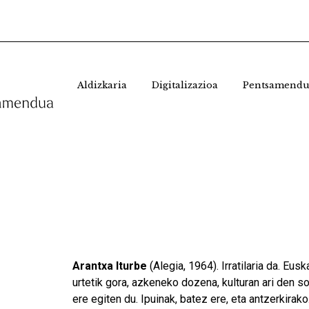
Aldizkaria
Digitalizazioa
Pentsamendu
Arantxa Iturbe
(Alegia, 1964). Irratilaria da. Eu
urtetik gora, azkeneko dozena, kulturan ari den so
ere egiten du. Ipuinak, batez ere, eta antzerkirak