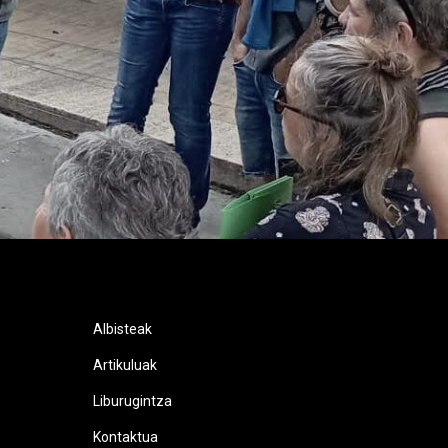
Albisteak
Artikuluak
Liburugintza
Kontaktua