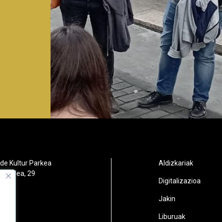
de Kultur Parkea
Aldizkariak
orbidea, 29
Digitalizazioa
oain
Jakin
2
Liburuak
n.eus