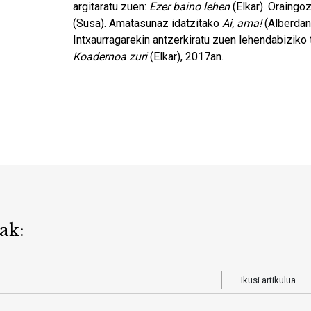
argitaratu zuen:
Ezer baino lehen
(Elkar). Oraing
(Susa). Amatasunaz idatzitako
Ai, ama!
(Alberdan
Intxaurragarekin antzerkiratu zuen lehendabizik
Koadernoa zuri
(Elkar), 2017an.
ak:
Ikusi artikulua