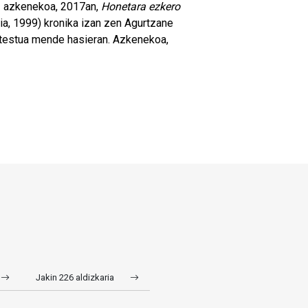
oz azkenekoa, 2017an,
Honetara ezkero
ia, 1999) kronika izan zen Agurtzane
o testua mende hasieran. Azkenekoa,
Jakin 226 aldizkaria