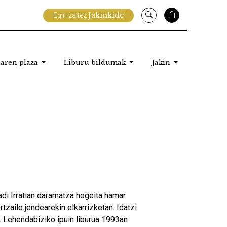
Jakinkide
Egin zaitez
aren plaza
Liburu bildumak
Jakin
skadi Irratian daramatza hogeita hamar
rtzaile jendearekin elkarrizketan. Idatzi
o. Lehendabiziko ipuin liburua 1993an