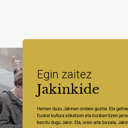
Egin zaitez
Jakinkide
Hemen duzu Jakinen ondare guztia. Eta gehia
Euskal kultura elikatzen eta biziberritzen jarr
berritu dugu Jakin. Eta, orain arte bezala, Jaki