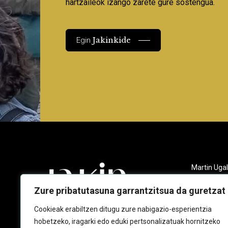
hartzaileok izango zarete gure sostengua.
Jakinkide
Egin
Martin Ugal
Gudarien et
20140 And
Zure pribatutasuna garrantzitsua da guretzat
943 218 09
Cookieak erabiltzen ditugu zure nabigazio-esperientzia
hobetzeko, iragarki edo eduki pertsonalizatuak hornitzeko
jakin@jaki