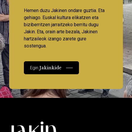
Hemen duzu Jakinen ondare guztia. Eta
gehiago. Euskal kultura elikatzen eta
biziberritzen jarraitzeko berritu dugu
Jakin. Eta, orain arte bezala, Jakinen
hartzaileok izango zarete gure
sostengua.
Jakinkide
Egin