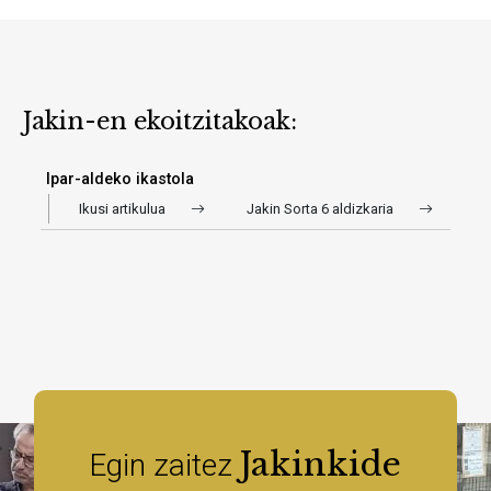
Jakin-en ekoitzitakoak:
Ipar-aldeko ikastola
Ikusi artikulua
Jakin Sorta 6 aldizkaria
Jakinkide
Egin zaitez