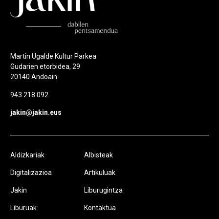
Martin Ugalde Kultur Parkea
Gudarien etorbidea, 29
20140 Andoain
943 218 092
jakin@jakin.eus
Aldizkariak
Albisteak
Digitalizazioa
Artikuluak
Jakin
Liburugintza
Liburuak
Kontaktua