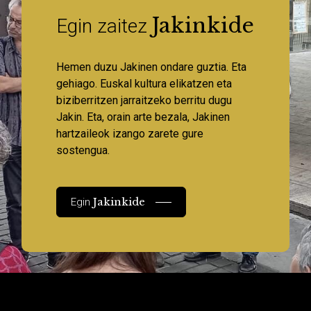
Jakinkide
Egin zaitez
Hemen duzu Jakinen ondare guztia. Eta
gehiago. Euskal kultura elikatzen eta
biziberritzen jarraitzeko berritu dugu
Jakin. Eta, orain arte bezala, Jakinen
hartzaileok izango zarete gure
sostengua.
Jakinkide
Egin