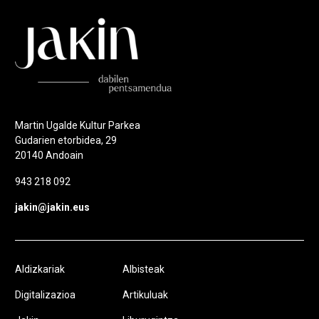
Martin Ugalde Kultur Parkea
Gudarien etorbidea, 29
20140 Andoain
943 218 092
jakin@jakin.eus
Aldizkariak
Albisteak
Digitalizazioa
Artikuluak