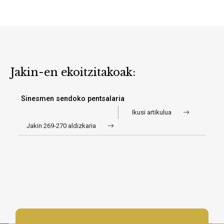
Jakin-en ekoitzitakoak:
Sinesmen sendoko pentsalaria
Ikusi artikulua
Jakin 269-270 aldizkaria