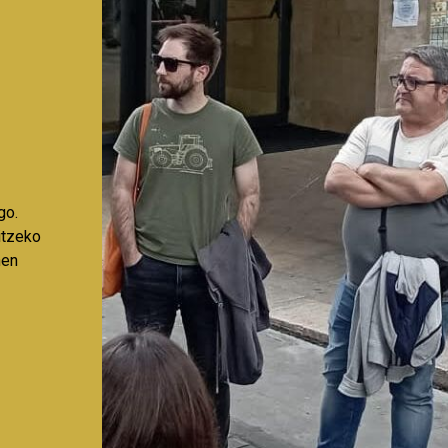
go.
aitzeko
nen