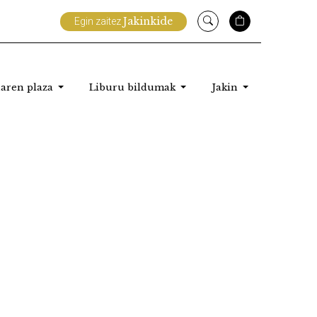
Jakinkide
Egin zaitez
aren plaza
Liburu bildumak
Jakin