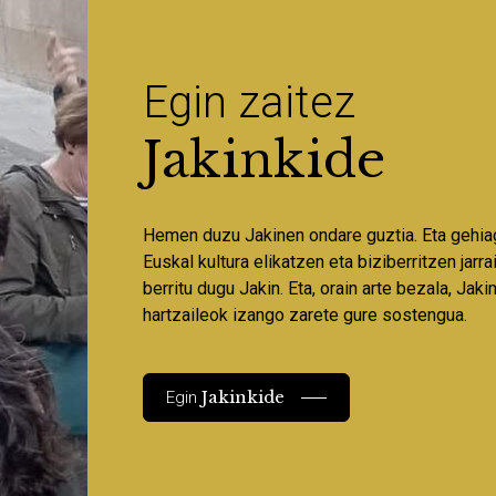
Egin zaitez
Jakinkide
Hemen duzu Jakinen ondare guztia. Eta gehia
Euskal kultura elikatzen eta biziberritzen jarr
berritu dugu Jakin. Eta, orain arte bezala, Jaki
hartzaileok izango zarete gure sostengua.
Jakinkide
Egin