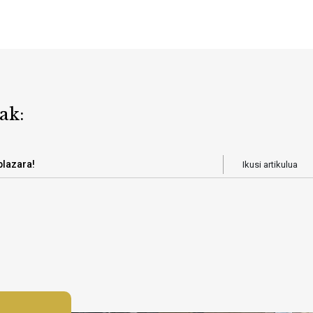
ak:
plazara!
Ikusi artikulua