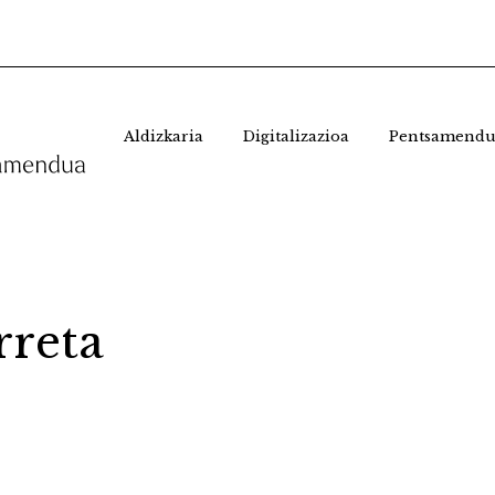
Aldizkaria
Digitalizazioa
Pentsamendu
rreta