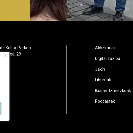
de Kultur Parkea
Aldizkariak
orbidea, 29
Digitalizazioa
oain
Jakin
2
Liburuak
n.eus
Ikus-entzunezkoak
Podcastak