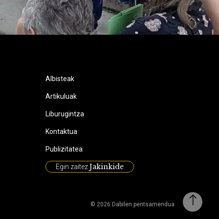
Albisteak
Artikuluak
Liburugintza
Kontaktua
Publizitatea
Jakinkide
Egin zaitez
© 2026 Dabilen pentsamendua