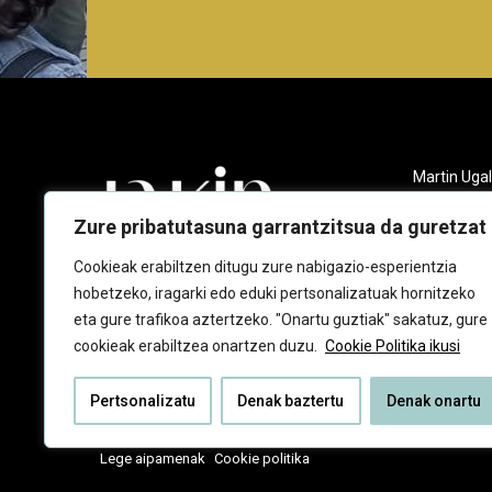
Martin Ugal
Gudarien et
20140 And
Zure pribatutasuna garrantzitsua da guretzat
943 218 09
Cookieak erabiltzen ditugu zure nabigazio-esperientzia
hobetzeko, iragarki edo eduki pertsonalizatuak hornitzeko
jakin@jaki
eta gure trafikoa aztertzeko. "Onartu guztiak" sakatuz, gure
cookieak erabiltzea onartzen duzu.
Cookie Politika ikusi
Pertsonalizatu
Denak baztertu
Denak onartu
Lege aipamenak
Cookie politika