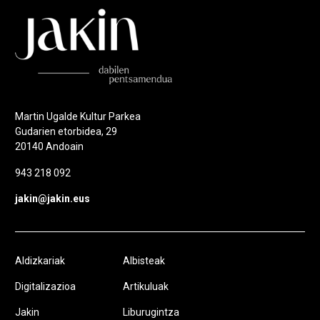
Martin Ugalde Kultur Parkea
Gudarien etorbidea, 29
20140 Andoain
943 218 092
jakin@jakin.eus
Aldizkariak
Albisteak
Digitalizazioa
Artikuluak
Jakin
Liburugintza