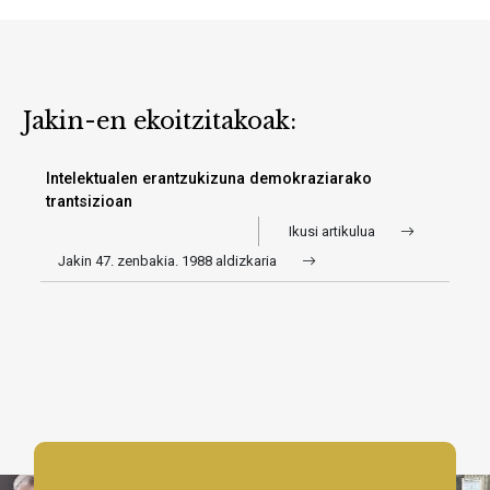
Jakin-en ekoitzitakoak:
Intelektualen erantzukizuna demokraziarako
trantsizioan
Ikusi artikulua
Jakin 47. zenbakia. 1988 aldizkaria