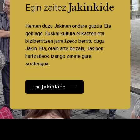
Jakinkide
Egin zaitez
Hemen duzu Jakinen ondare guztia. Eta
gehiago. Euskal kultura elikatzen eta
biziberritzen jarraitzeko berritu dugu
Jakin. Eta, orain arte bezala, Jakinen
hartzaileok izango zarete gure
sostengua.
Jakinkide
Egin