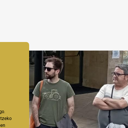
go.
aitzeko
nen