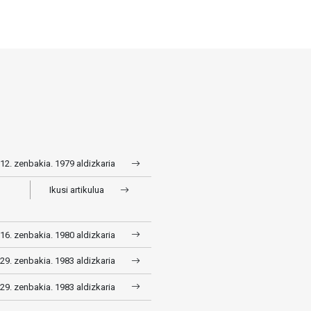
 12. zenbakia. 1979 aldizkaria
Ikusi artikulua
 16. zenbakia. 1980 aldizkaria
 29. zenbakia. 1983 aldizkaria
 29. zenbakia. 1983 aldizkaria