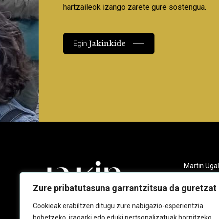
hartzaileok izango zarete gure sostengua.
Jakinkide
Egin
Martin Ugal
Gudarien et
20140 And
Zure pribatutasuna garrantzitsua da guretzat
943 218 09
Cookieak erabiltzen ditugu zure nabigazio-esperientzia
hobetzeko, iragarki edo eduki pertsonalizatuak hornitzeko