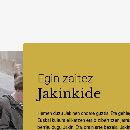
Egin zaitez
Jakinkide
Hemen duzu Jakinen ondare guztia. Eta gehia
Euskal kultura elikatzen eta biziberritzen jarr
berritu dugu Jakin. Eta, orain arte bezala, Jaki