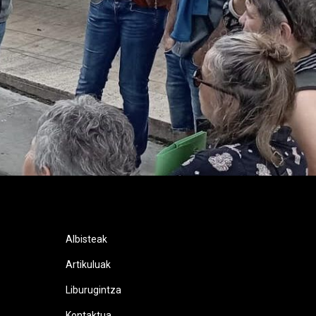
Albisteak
Artikuluak
Liburugintza
Kontaktua