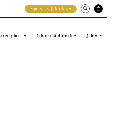
Jakinkide
Egin zaitez
aren plaza
Liburu bildumak
Jakin