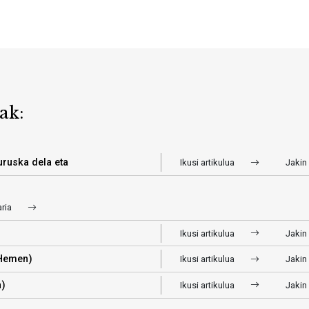
ak:
uruska dela eta
Ikusi artikulua
Jakin
aria
Ikusi artikulua
Jakin
 Hemen)
Ikusi artikulua
Jakin
n)
Ikusi artikulua
Jakin