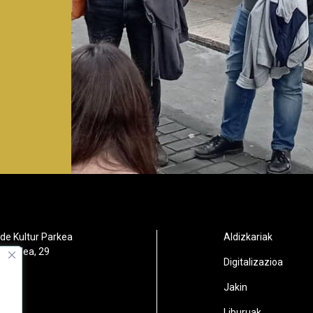
de Kultur Parkea
Aldizkariak
orbidea, 29
Digitalizazioa
oain
Jakin
2
Liburuak