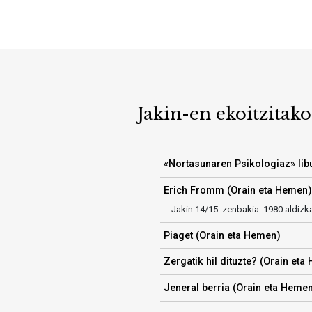
Jakin-en ekoitzitako
«Nortasunaren Psikologiaz» lib
Erich Fromm (Orain eta Hemen)
Jakin 14/15. zenbakia. 1980 aldizk
Piaget (Orain eta Hemen)
Zergatik hil dituzte? (Orain eta
Jeneral berria (Orain eta Heme