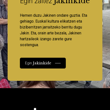
Jakinkide
Egin zaitez
Hemen duzu Jakinen ondare guztia. Eta
gehiago. Euskal kultura elikatzen eta
biziberritzen jarraitzeko berritu dugu
Jakin. Eta, orain arte bezala, Jakinen
hartzaileok izango zarete gure
sostengua.
Jakinkide
Egin