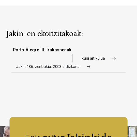
Jakin-en ekoitzitakoak:
Porto Alegre III. Irakaspenak
Ikusi artikulua
Jakin 136. zenbakia. 2003 aldizkaria