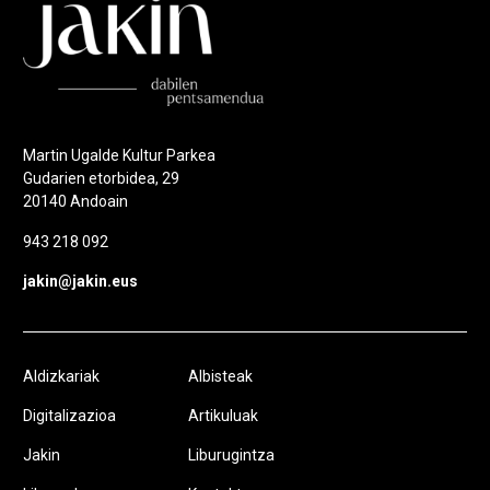
Martin Ugalde Kultur Parkea
Gudarien etorbidea, 29
20140 Andoain
943 218 092
jakin@jakin.eus
Aldizkariak
Albisteak
Digitalizazioa
Artikuluak
Jakin
Liburugintza