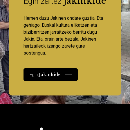
Jakinkide
Egin zaitez
Hemen duzu Jakinen ondare guztia. Eta
gehiago. Euskal kultura elikatzen eta
biziberritzen jarraitzeko berritu dugu
Jakin. Eta, orain arte bezala, Jakinen
hartzaileok izango zarete gure
sostengua.
Jakinkide
Egin