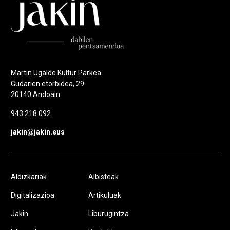
Martin Ugalde Kultur Parkea
Gudarien etorbidea, 29
20140 Andoain
943 218 092
jakin@jakin.eus
Aldizkariak
Albisteak
Digitalizazioa
Artikuluak
Jakin
Liburugintza