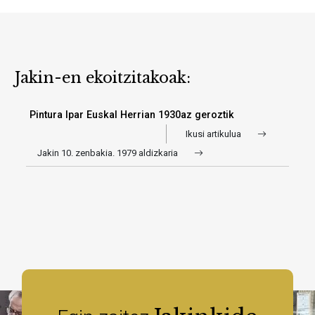
Jakin-en ekoitzitakoak:
Pintura Ipar Euskal Herrian 1930az geroztik
Ikusi artikulua
Jakin 10. zenbakia. 1979 aldizkaria