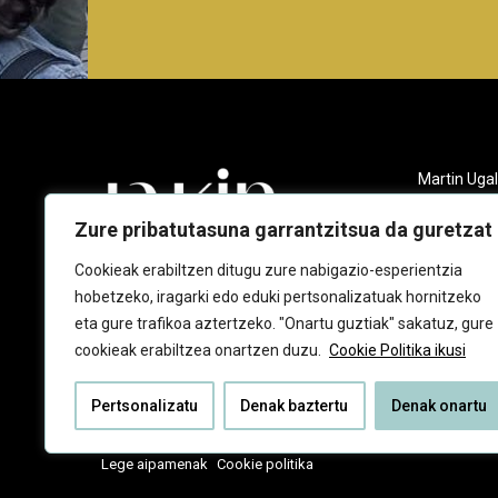
Martin Ugal
Gudarien et
20140 And
Zure pribatutasuna garrantzitsua da guretzat
943 218 09
Cookieak erabiltzen ditugu zure nabigazio-esperientzia
hobetzeko, iragarki edo eduki pertsonalizatuak hornitzeko
jakin@jaki
eta gure trafikoa aztertzeko. "Onartu guztiak" sakatuz, gure
cookieak erabiltzea onartzen duzu.
Cookie Politika ikusi
Pertsonalizatu
Denak baztertu
Denak onartu
Lege aipamenak
Cookie politika