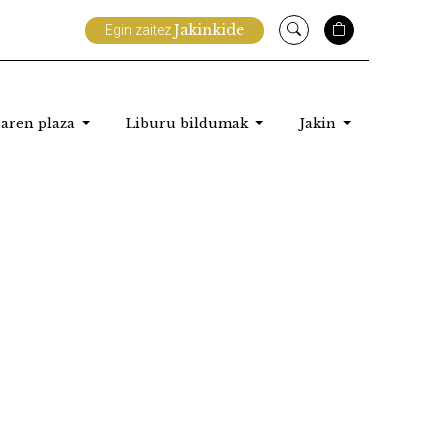
Jakinkide
Egin zaitez
aren plaza
Liburu bildumak
Jakin