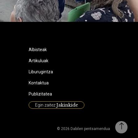
Albisteak
Artikuluak
Liburugintza
Kontaktua
Publizitatea
Jakinkide
Egin zaitez
© 2026 Dabilen pentsamendua