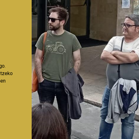
go.
aitzeko
nen