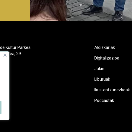
de Kultur Parkea
Aldizkariak
orbidea, 29
Digitalizazioa
oain
Jakin
2
Liburuak
n.eus
Ikus-entzunezkoak
Podcastak