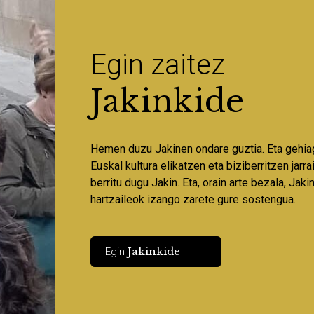
Egin zaitez
Jakinkide
Hemen duzu Jakinen ondare guztia. Eta gehia
Euskal kultura elikatzen eta biziberritzen jarr
berritu dugu Jakin. Eta, orain arte bezala, Jaki
hartzaileok izango zarete gure sostengua.
Jakinkide
Egin