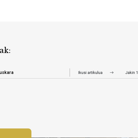
ak:
euskara
Ikusi artikulua
Jakin 