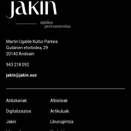
Martin Ugalde Kultur Parkea
Gudarien etorbidea, 29
20140 Andoain
943 218 092
jakin@jakin.eus
Aldizkariak
Albisteak
Digitalizazioa
Artikuluak
Jakin
Liburugintza