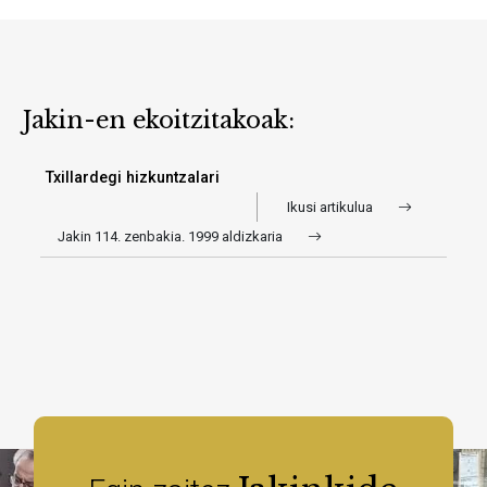
Jakin-en ekoitzitakoak:
Txillardegi hizkuntzalari
Ikusi artikulua
Jakin 114. zenbakia. 1999 aldizkaria