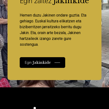
Jakinkide
Egin zaitez
Hemen duzu Jakinen ondare guztia. Eta
gehiago. Euskal kultura elikatzen eta
biziberritzen jarraitzeko berritu dugu
Jakin. Eta, orain arte bezala, Jakinen
hartzaileok izango zarete gure
sostengua.
Jakinkide
Egin