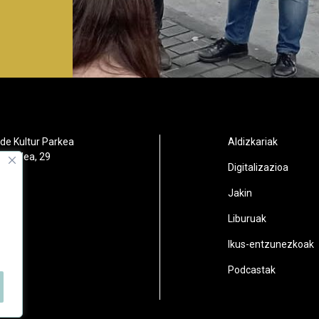
de Kultur Parkea
Aldizkariak
orbidea, 29
Digitalizazioa
oain
Jakin
2
Liburuak
n.eus
Ikus-entzunezkoak
Podcastak