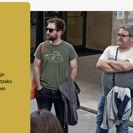
go.
aitzeko
nen