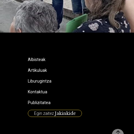
Albisteak
Artikuluak
Liburugintza
Kontaktua
Publizitatea
Jakinkide
Egin zaitez