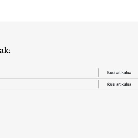
ak:
Ikusi artikulua
Ikusi artikulua