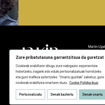
Martin Ugal
Gudarien et
20140 And
Zure pribatutasuna garrantzitsua da guretzat
943 218 09
Cookieak erabiltzen ditugu zure nabigazio-esperientzia
hobetzeko, iragarki edo eduki pertsonalizatuak hornitzeko
jakin@jaki
eta gure trafikoa aztertzeko. "Onartu guztiak" sakatuz, gure
cookieak erabiltzea onartzen duzu.
Cookie Politika ikusi
Pertsonalizatu
Denak baztertu
Denak onartu