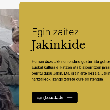
Egin zaitez
Jakinkide
Hemen duzu Jakinen ondare guztia. Eta gehia
Euskal kultura elikatzen eta biziberritzen jarr
berritu dugu Jakin. Eta, orain arte bezala, Jaki
hartzaileok izango zarete gure sostengua.
Jakinkide
Egin