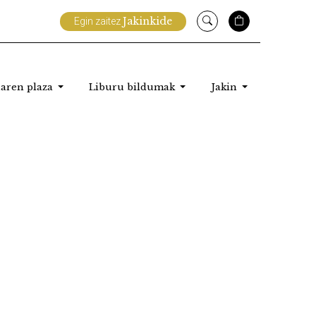
Jakinkide
Egin zaitez
aren plaza
Liburu bildumak
Jakin