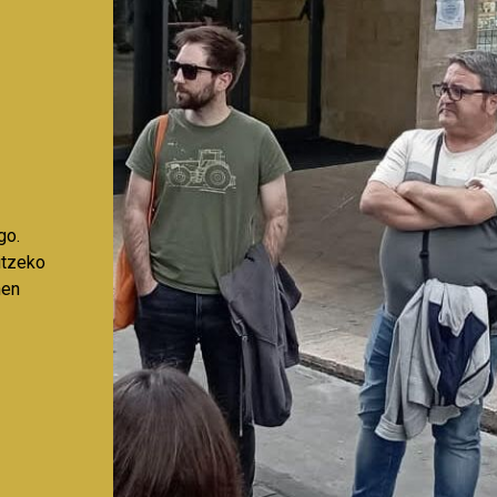
go.
aitzeko
nen