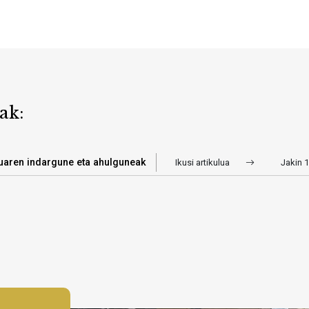
ak:
suaren indargune eta ahulguneak
Ikusi artikulua
Jakin 