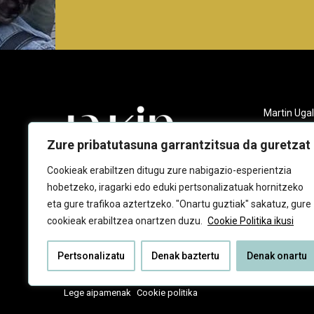
Martin Ugal
Gudarien et
20140 And
Zure pribatutasuna garrantzitsua da guretzat
943 218 09
Cookieak erabiltzen ditugu zure nabigazio-esperientzia
hobetzeko, iragarki edo eduki pertsonalizatuak hornitzeko
jakin@jaki
eta gure trafikoa aztertzeko. "Onartu guztiak" sakatuz, gure
cookieak erabiltzea onartzen duzu.
Cookie Politika ikusi
Pertsonalizatu
Denak baztertu
Denak onartu
Lege aipamenak
Cookie politika