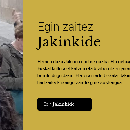
Egin zaitez
Jakinkide
Hemen duzu Jakinen ondare guztia. Eta gehia
Euskal kultura elikatzen eta biziberritzen jarr
berritu dugu Jakin. Eta, orain arte bezala, Jaki
hartzaileok izango zarete gure sostengua.
Jakinkide
Egin