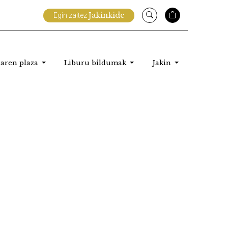
Jakinkide
Egin zaitez
aren plaza
Liburu bildumak
Jakin