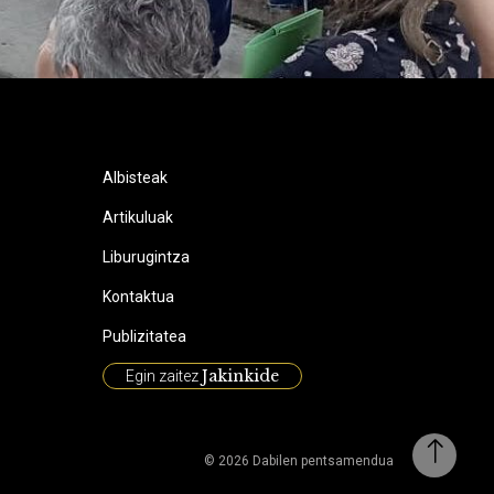
Albisteak
Artikuluak
Liburugintza
Kontaktua
Publizitatea
Jakinkide
Egin zaitez
© 2026 Dabilen pentsamendua