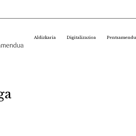
Aldizkaria
Digitalizazioa
Pentsamendu
ga