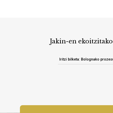
Jakin-en ekoitzitako
Iritzi bilketa: Bolognako proze