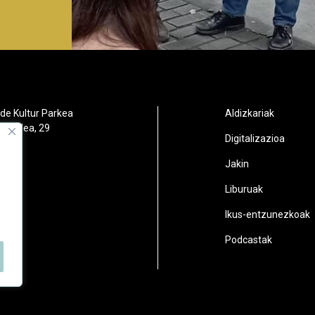
de Kultur Parkea
Aldizkariak
orbidea, 29
Digitalizazioa
oain
Jakin
2
Liburuak
n.eus
Ikus-entzunezkoak
Podcastak